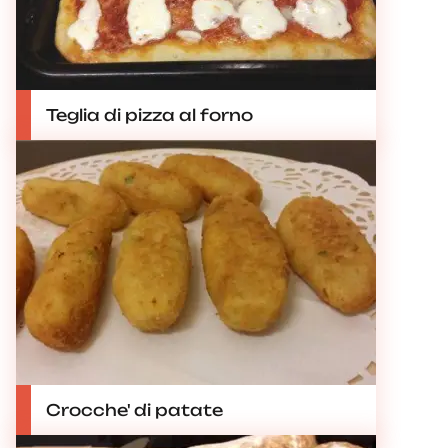
Teglia di pizza al forno
Crocche' di patate