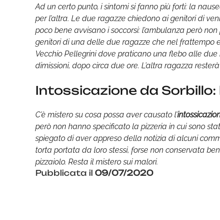
Ad un certo punto, i sintomi si fanno più forti: la na
per l’altra. Le due ragazze chiedono ai genitori di 
poco bene avvisano i soccorsi: l’ambulanza però no
genitori di una delle due ragazze che nel frattempo e
Vecchio Pellegrini dove praticano una flebo alle due 
dimissioni, dopo circa due ore. L’altra ragazza rester
Intossicazione da Sorbillo: 
C’è mistero su cosa possa aver causato l’
intossicazio
però non hanno specificato la pizzeria in cui sono stat
spiegato di aver appreso della notizia di alcuni com
torta portata da loro stessi, forse non conservata bene
pizzaiolo. Resta il mistero sui malori.
Pubblicata il
09/07/2020