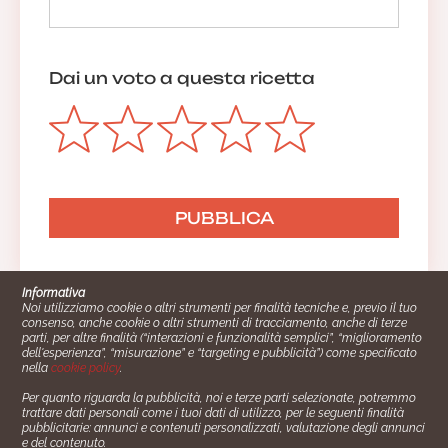
Dai un voto a questa ricetta
Informativa
Noi utilizziamo cookie o altri strumenti per finalità tecniche e, previo il tuo
consenso, anche cookie o altri strumenti di tracciamento, anche di terze
parti, per altre finalità (“interazioni e funzionalità semplici”, “miglioramento
dell'esperienza”, “misurazione” e “targeting e pubblicità”) come specificato
nella
cookie policy
.
Per quanto riguarda la pubblicità, noi e terze parti selezionate, potremmo
trattare dati personali come i tuoi dati di utilizzo, per le seguenti finalità
Cucinare.it è un marchio commerciale di Impiego24.it s.r.l.
pubblicitarie: annunci e contenuti personalizzati, valutazione degli annunci
copyright 2014 - 2024 P.IVA: 03406490130
e del contenuto.