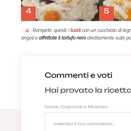
4
5
Rompete, quindi, i
tuorli
con un cucchiaio di legn
4
singoli e
affettate il tartufo nero
direttamente sulle po
Commenti e voti
Hai provato la ricett