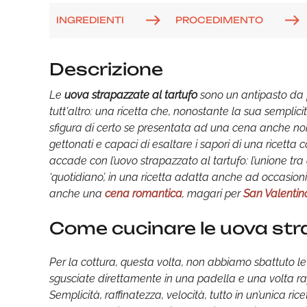
INGREDIENTI
PROCEDIMENTO
Descrizione
Le
uova strapazzate al tartufo
sono un antipasto da f
tutt'altro: una ricetta che, nonostante la sua semplic
sfigura di certo se presentata ad una cena anche no
gettonati e capaci di esaltare i sapori di una ricetta 
accade con l’uovo strapazzato al tartufo: l’unione tra
‘quotidiano’, in una ricetta adatta anche ad occasio
anche una
cena romantica
, magari per
San Valentin
Come cucinare le uova str
Per la cottura, questa volta, non abbiamo sbattuto l
sgusciate direttamente in una padella e una volta ra
Semplicità, raffinatezza, velocità, tutto in un’unica r