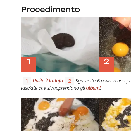
Procedimento
1
2
Pulite il tartufo
.
Sgusciata 6
uova
in una pa
1
2
lasciate che si rapprendano gli
albumi
.