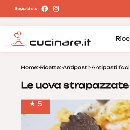
Seguici su:
Rice
Home
>
Ricette
>
Antipasti
>
Antipasti facil
Le uova strapazzate 
5