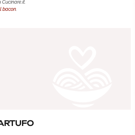
 Cucinare.it.
l bacon
.
TARTUFO