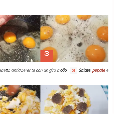
3
della antiaderente con un giro d'
olio
.
Salate
,
pepate
e
3