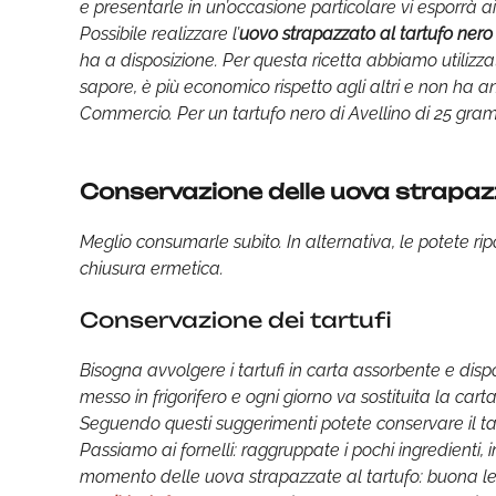
e presentarle in un’occasione particolare vi esporrà ai 
Possibile realizzare l’
uovo strapazzato al tartufo nero
ha a disposizione. Per questa ricetta abbiamo utilizza
sapore, è più economico rispetto agli altri e non ha
Commercio. Per un tartufo nero di Avellino di 25 gr
Conservazione delle uova strapazz
Meglio consumarle subito. In alternativa, le potete ripo
chiusura ermetica.
Conservazione dei tartufi
Bisogna avvolgere i tartufi in carta assorbente e dispor
messo in frigorifero e ogni giorno va sostituita la car
Seguendo questi suggerimenti potete conservare il tart
Passiamo ai fornelli: raggruppate i pochi ingredienti, i
momento delle uova strapazzate al tartufo: buona lett