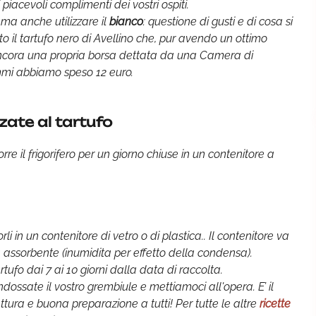
piacevoli complimenti dei vostri ospiti.
ma anche utilizzare il
bianco
: questione di gusti e di cosa si
to il tartufo nero di Avellino che, pur avendo un ottimo
 ancora una propria borsa dettata da una Camera di
ammi abbiamo speso 12 euro.
ate al tartufo
rre il frigorifero per un giorno chiuse in un contenitore a
li in un contenitore di vetro o di plastica.. Il contenitore va
ta assorbente (inumidita per effetto della condensa).
ufo dai 7 ai 10 giorni dalla data di raccolta.
ndossate il vostro grembiule e mettiamoci all'opera. E’ il
ura e buona preparazione a tutti! Per tutte le altre
ricette