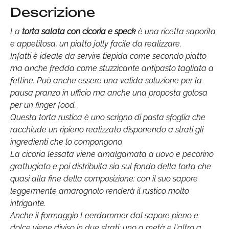
Descrizione
La
torta salata con cicoria e speck
è una ricetta saporita
e appetitosa, un piatto jolly facile da realizzare.
Infatti è ideale da servire tiepida come secondo piatto
ma anche fredda come stuzzicante antipasto tagliata a
fettine. Può anche essere una valida soluzione per la
pausa pranzo in ufficio ma anche una proposta golosa
per un finger food.
Questa torta rustica è uno scrigno di pasta sfoglia che
racchiude un ripieno realizzato disponendo a strati gli
ingredienti che lo compongono.
La cicoria lessata viene amalgamata a uovo e pecorino
grattugiato e poi distribuita sia sul fondo della torta che
quasi alla fine della composizione: con il suo sapore
leggermente amarognolo renderà il rustico molto
intrigante.
Anche il formaggio Leerdammer dal sapore pieno e
dolce viene diviso in due strati: uno a metà e l'altro a