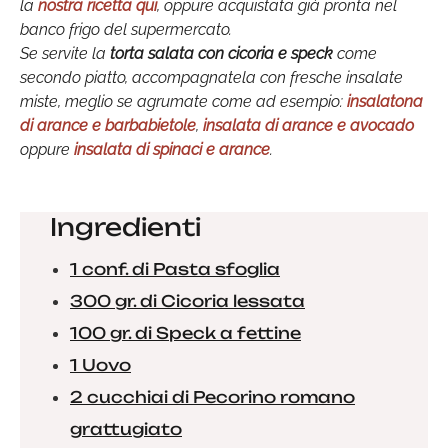
la
nostra ricetta qui
, oppure acquistata già pronta nel
banco frigo del supermercato.
Se servite la
torta salata con cicoria e speck
come
secondo piatto, accompagnatela con fresche insalate
miste, meglio se agrumate come ad esempio:
insalatona
di arance e barbabietole
,
insalata di arance e avocado
oppure
insalata di spinaci e arance
.
Ingredienti
1 conf. di Pasta sfoglia
300 gr. di Cicoria lessata
100 gr. di Speck a fettine
1 Uovo
2 cucchiai di Pecorino romano
grattugiato