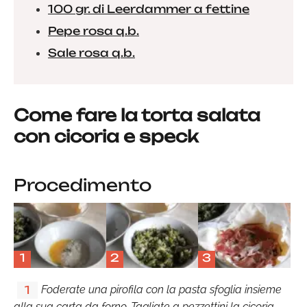
100 gr. di Leerdammer a fettine
Pepe rosa q.b.
Sale rosa q.b.
Come fare la torta salata
con cicoria e speck
Procedimento
1
2
3
Foderate una pirofila con la pasta sfoglia insieme
1
alla sua carta da forno. Tagliate a pezzettini la cicoria