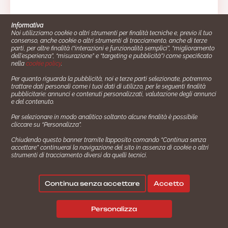
Informativa
Noi utilizziamo cookie o altri strumenti per finalità tecniche e, previo il tuo
consenso, anche cookie o altri strumenti di tracciamento, anche di terze
parti, per altre finalità (“interazioni e funzionalità semplici”, “miglioramento
dell'esperienza”, “misurazione” e “targeting e pubblicità”) come specificato
nella
cookie policy
.
Per quanto riguarda la pubblicità, noi e terze parti selezionate, potremmo
trattare dati personali come i tuoi dati di utilizzo, per le seguenti finalità
Cucinare.it è un marchio commerciale di Impiego24.it s.r.l.
pubblicitarie: annunci e contenuti personalizzati, valutazione degli annunci
copyright 2014 - 2024 P.IVA: 03406490130
e del contenuto.
Azienda certiﬁcata ISO 27001 numero: SNR 73140386/89/I
Per selezionare in modo analitico soltanto alcune finalità è possibile
- Azienda certiﬁcata ISO 9001 numero: SNR
cliccare su “Personalizza”.
96992040/89/Q
Chiudendo questo banner tramite l’apposito comando “Continua senza
Gestione consensi e categorie merceologiche marketing
accettare” continuerai la navigazione del sito in assenza di cookie o altri
strumenti di tracciamento diversi da quelli tecnici.
✖
Consigliami un contorno.
Seguici su:
Continua senza accettare
Accetto
|
|
💬
Policy Privacy
Termini e Condizioni
Cookie Policy
Personalizza