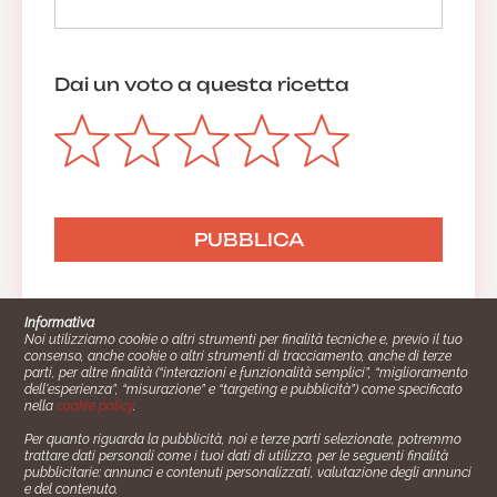
Dai un voto a questa ricetta
Informativa
Noi utilizziamo cookie o altri strumenti per finalità tecniche e, previo il tuo
consenso, anche cookie o altri strumenti di tracciamento, anche di terze
parti, per altre finalità (“interazioni e funzionalità semplici”, “miglioramento
dell'esperienza”, “misurazione” e “targeting e pubblicità”) come specificato
nella
cookie policy
.
Per quanto riguarda la pubblicità, noi e terze parti selezionate, potremmo
trattare dati personali come i tuoi dati di utilizzo, per le seguenti finalità
Cucinare.it è un marchio commerciale di Impiego24.it s.r.l.
pubblicitarie: annunci e contenuti personalizzati, valutazione degli annunci
copyright 2014 - 2024 P.IVA: 03406490130
e del contenuto.