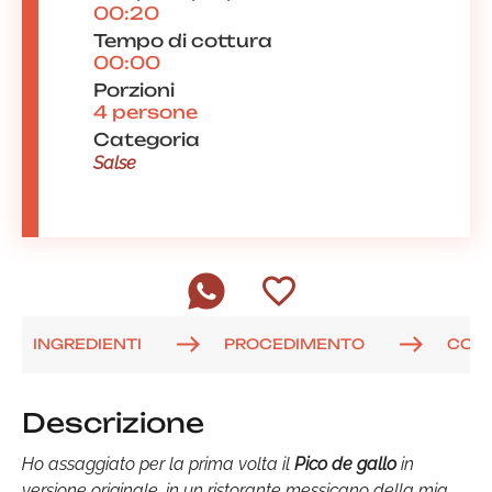
00:20
Tempo di cottura
00:00
Porzioni
4 persone
Categoria
Salse
INGREDIENTI
PROCEDIMENTO
COM
Descrizione
Ho assaggiato per la prima volta il
Pico de gallo
in
versione originale, in un ristorante messicano della mia