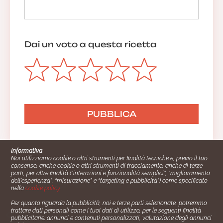
Dai un voto a questa ricetta
Informativa
Noi utilizziamo cookie o altri strumenti per finalità tecniche e, previo il tuo
consenso, anche cookie o altri strumenti di tracciamento, anche di terze
parti, per altre finalità (“interazioni e funzionalità semplici”, “miglioramento
dell'esperienza”, “misurazione” e “targeting e pubblicità”) come specificato
nella
cookie policy
.
Per quanto riguarda la pubblicità, noi e terze parti selezionate, potremmo
trattare dati personali come i tuoi dati di utilizzo, per le seguenti finalità
Cucinare.it è un marchio commerciale di Impiego24.it s.r.l.
pubblicitarie: annunci e contenuti personalizzati, valutazione degli annunci