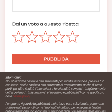
Dai un voto a questa ricetta
Informativa
Noi utilizziamo cookie o altri strumenti per finalità tecniche e, previo il tuo
consenso, anche cookie o altri strumenti di tracciamento, anche di terze
parti, per altre finalità (“interazioni e funzionalità semplici”, “miglioramento
dell'esperienza”, “misurazione” e “targeting e pubblicità”) come specificato
nella
cookie policy
.
Per quanto riguarda la pubblicità, noi e terze parti selezionate, potremmo
trattare dati personali come i tuoi dati di utilizzo, per le seguenti finalità
Cucinare.it è un marchio commerciale di Impiego24.it s.r.l.
pubblicitarie: annunci e contenuti personalizzati, valutazione degli annunci