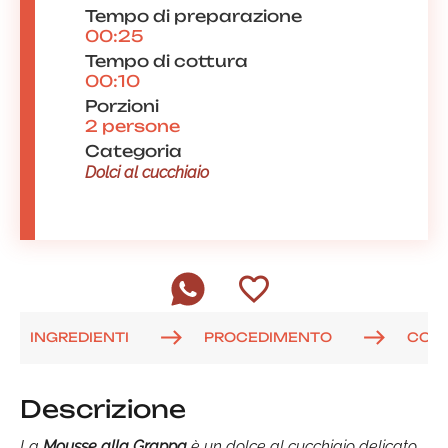
Tempo di preparazione
00:25
Tempo di cottura
00:10
Porzioni
2 persone
Categoria
Dolci al cucchiaio
INGREDIENTI
PROCEDIMENTO
COM
Descrizione
La
Mousse alla Grappa
è un dolce al cucchiaio delicato,