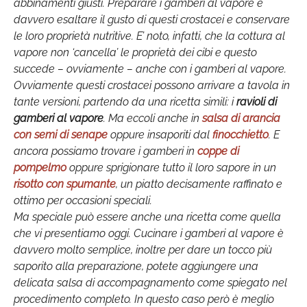
abbinamenti giusti. Preparare i gamberi al vapore è
davvero esaltare il gusto di questi crostacei e conservare
le loro proprietà nutritive. E’ noto, infatti, che la cottura al
vapore non ‘cancella’ le proprietà dei cibi e questo
succede – ovviamente – anche con i gamberi al vapore.
Ovviamente questi crostacei possono arrivare a tavola in
tante versioni, partendo da una ricetta simili: i
ravioli di
gamberi al vapore
. Ma eccoli anche in
salsa di arancia
con semi di senape
oppure insaporiti dal
finocchietto
. E
ancora possiamo trovare i gamberi in
coppe di
pompelmo
oppure sprigionare tutto il loro sapore in un
risotto con spumante
, un piatto decisamente raffinato e
ottimo per occasioni speciali.
Ma speciale può essere anche una ricetta come quella
che vi presentiamo oggi. Cucinare i gamberi al vapore è
davvero molto semplice, inoltre per dare un tocco più
saporito alla preparazione, potete aggiungere una
delicata salsa di accompagnamento come spiegato nel
procedimento completo. In questo caso però è meglio