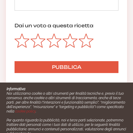
Dai un voto a questa ricetta
Informativa
Noi utilizziamo cookie o altri strumenti per finalità tecniche e, previo il tuo
consenso, anche cookie o altri strumenti di tracciamento, anche di terze
parti, per altre finalità (“interazioni e funzionalità semplici”, “miglioramento
dell'esperienza”, “misurazione” e “targeting e pubblicità”) come specificato
nella
cookie policy
.
Per quanto riguarda la pubblicità, noi e terze parti selezionate, potremmo
trattare dati personali come i tuoi dati di utilizzo, per le seguenti finalità
Cucinare.it è un marchio commerciale di Impiego24.it s.r.l.
pubblicitarie: annunci e contenuti personalizzati, valutazione degli annunci
copyright 2014 - 2024 P.IVA: 03406490130