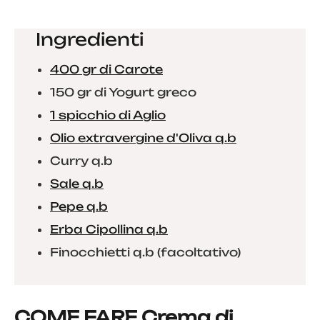
Ingredienti
400 gr di Carote
150 gr di Yogurt greco
1 spicchio di Aglio
Olio extravergine d'Oliva q.b
Curry q.b
Sale q.b
Pepe q.b
Erba Cipollina q.b
Finocchietti q.b (facoltativo)
COME FARE Crema di