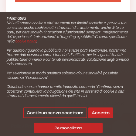
Informativa
Noi utilizziamo cookie o altri strumenti per finalità tecniche e, previo il tuo
consenso, anche cookie o altri strumenti di tracciamento, anche di terze
parti, per altre finalità (“interazioni e funzionalità semplici”, “miglioramento
dell'esperienza”, “misurazione” e “targeting e pubblicità”) come specificato
nella
cookie policy
.
Per quanto riguarda la pubblicità, noi e terze parti selezionate, potremmo
trattare dati personali come i tuoi dati di utilizzo, per le seguenti finalità
Cucinare.it è un marchio commerciale di Impiego24.it s.r.l.
pubblicitarie: annunci e contenuti personalizzati, valutazione degli annunci
copyright 2014 - 2024 P.IVA: 03406490130
e del contenuto.
Azienda certiﬁcata ISO 27001 numero: SNR 73140386/89/I
Per selezionare in modo analitico soltanto alcune finalità è possibile
- Azienda certiﬁcata ISO 9001 numero: SNR
cliccare su “Personalizza”.
96992040/89/Q
Chiudendo questo banner tramite l’apposito comando “Continua senza
Gestione consensi e categorie merceologiche marketing
accettare” continuerai la navigazione del sito in assenza di cookie o altri
strumenti di tracciamento diversi da quelli tecnici.
✖
Consigliami un contorno.
Seguici su:
Continua senza accettare
Accetto
|
|
💬
Policy Privacy
Termini e Condizioni
Cookie Policy
Personalizza