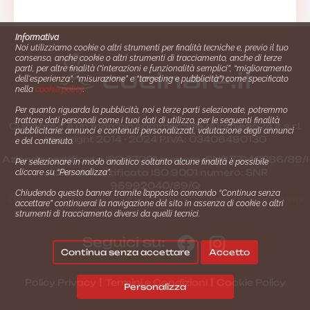
Informativa
Noi utilizziamo cookie o altri strumenti per finalità tecniche e, previo il tuo
consenso, anche cookie o altri strumenti di tracciamento, anche di terze
parti, per altre finalità (“interazioni e funzionalità semplici”, “miglioramento
dell'esperienza”, “misurazione” e “targeting e pubblicità”) come specificato
nella
cookie policy
.
Per quanto riguarda la pubblicità, noi e terze parti selezionate, potremmo
trattare dati personali come i tuoi dati di utilizzo, per le seguenti finalità
Cucinare.it è un marchio commerciale di Impiego24.it s.r.l.
pubblicitarie: annunci e contenuti personalizzati, valutazione degli annunci
copyright 2014 - 2024 P.IVA: 03406490130
e del contenuto.
Azienda certiﬁcata ISO 27001 numero: SNR 73140386/89/I
Per selezionare in modo analitico soltanto alcune finalità è possibile
- Azienda certiﬁcata ISO 9001 numero: SNR
cliccare su “Personalizza”.
96992040/89/Q
Chiudendo questo banner tramite l’apposito comando “Continua senza
Gestione consensi e categorie merceologiche marketing
accettare” continuerai la navigazione del sito in assenza di cookie o altri
strumenti di tracciamento diversi da quelli tecnici.
Seguici su:
Continua senza accettare
Accetto
|
|
Policy Privacy
Termini e Condizioni
Cookie Policy
Personalizza