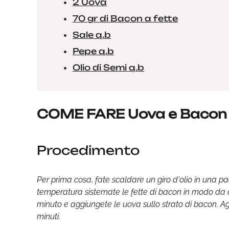
2 Uova
70 gr di Bacon a fette
Sale q.b
Pepe q.b
Olio di Semi q.b
COME FARE Uova e Bacon
Procedimento
Per prima cosa, fate scaldare un giro d'olio in una 
temperatura sistemate le fette di bacon in modo da 
minuto e aggiungete le uova sullo strato di bacon. Ag
minuti.