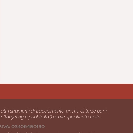
 altri strumenti di tracciamento, anche di terze parti,
 e “targeting e pubblicità”) come specificato nella
24 P.IVA: 03406490130