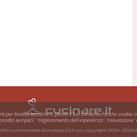
nti per finalità tecniche e, previo il tuo consenso, anche cookie o
nzionalità semplici”, “miglioramento dell'esperienza”, “misurazione”
chio commerciale di Impiego24.it s.r.l. copyright 2014 - 20