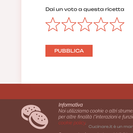
Dai un voto a questa ricetta
Informativa
Noi utilizziamo cookie o altri strume
per altre finalità (“interazioni e fu
cookie policy
.
Cucinare.it è un mar