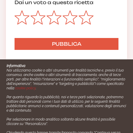
Dai un voto a questa ricetta
Informativa
Noi utilizziamo cookie o altri strumenti per finalità tecniche e, previo il tuo
consenso, anche cookie o altri strumenti di tracciamento, anche di terze
parti, per altre finalità (“interazioni e funzionalità semplici”, “miglioramento
dell'esperienza”, “misurazione” e “targeting e pubblicità”) come specificato
nella
cookie policy
.
Per quanto riguarda la pubblicità, noi e terze parti selezionate, potremmo
trattare dati personali come i tuoi dati di utilizzo, per le seguenti finalità
Cucinare.it è un marchio commerciale di Impiego24.it s.r.l.
pubblicitarie: annunci e contenuti personalizzati, valutazione degli annunci
copyright 2014 - 2024 P.IVA: 03406490130
e del contenuto.
Azienda certiﬁcata ISO 27001 numero: SNR 73140386/89/I
Per selezionare in modo analitico soltanto alcune finalità è possibile
- Azienda certiﬁcata ISO 9001 numero: SNR
cliccare su “Personalizza”.
96992040/89/Q
Chiudendo questo banner tramite l’apposito comando “Continua senza