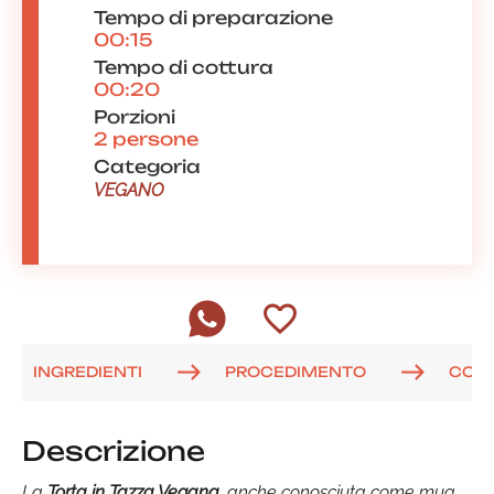
Tempo di preparazione
00:15
Tempo di cottura
00:20
Porzioni
2 persone
Categoria
VEGANO
INGREDIENTI
PROCEDIMENTO
COM
Descrizione
La
Torta in Tazza Vegana
, anche conosciuta come mug