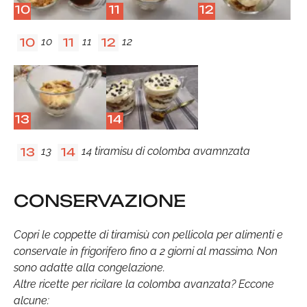
10
11
12
10
11
12
10
11
12
13
14
13
14 tiramisu di colomba avamnzata
13
14
CONSERVAZIONE
Copri le coppette di tiramisù con pellicola per alimenti e
conservale in frigorifero fino a 2 giorni al massimo. Non
sono adatte alla congelazione.
Altre ricette per ricilare la colomba avanzata? Eccone
alcune: