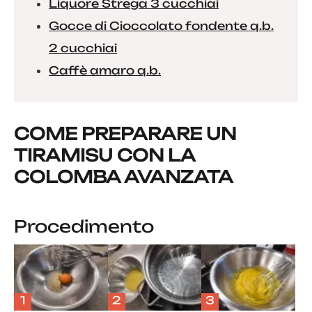
Liquore Strega 3 cucchiai
Gocce di Cioccolato fondente q.b.
2 cucchiai
Caffè amaro q.b.
COME PREPARARE UN
TIRAMISU CON LA
COLOMBA AVANZATA
Procedimento
1
2
3