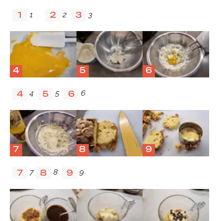
1
2
3
1
2
3
4
5
6
4
5
6
4
5
6
7
8
9
7
8
9
7
8
9