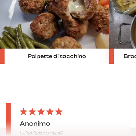
Polpette di tacchino
Brod
Anonimo
17/10/2017 19:32:06