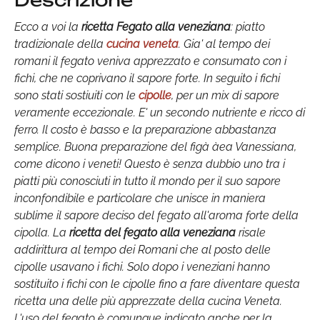
Descrizione
Ecco a voi la
ricetta Fegato alla veneziana
: piatto
tradizionale della
cucina veneta
. Gia' al tempo dei
romani il fegato veniva apprezzato e consumato con i
fichi, che ne coprivano il sapore forte. In seguito i fichi
sono stati sostiuiti con le
cipolle
, per un mix di sapore
veramente eccezionale. E' un secondo nutriente e ricco di
ferro. Il costo è basso e la preparazione abbastanza
semplice. Buona preparazione del figà àea Vanessiana,
come dicono i veneti! Questo è senza dubbio uno tra i
piatti più conosciuti in tutto il mondo per il suo sapore
inconfondibile e particolare che unisce in maniera
sublime il sapore deciso del fegato all'aroma forte della
cipolla. La
ricetta del fegato alla veneziana
risale
addirittura al tempo dei Romani che al posto delle
cipolle usavano i fichi. Solo dopo i veneziani hanno
sostituito i fichi con le cipolle fino a fare diventare questa
ricetta una delle più apprezzate della cucina Veneta.
L'uso del fegato è comunque indicato anche per la