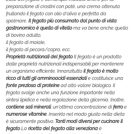
preparazione di crostini con patè, una crema ottenuta
frullando il fegato con olio d'oliva e perfetta da
spalmare.
Il fegato più consumato dal punto di vista
gastronomico è quello di vitello
ma va bene anche quello
di bovino adulto,
il fegato di maiale,
il fegato di pecora/capra, ecc.
Proprietà nutrizionali del fegato
Il fegato è un prodotto
dalle proprietà nutrizionali indispensabili per mantenere
un organismo efficiente. Innanzitutto
il fegato è molto
ricco di tutti gli amminoacidi essenziali
e costituisce una
fonte preziosa di proteine
ad alto valore biologico. Il
fegato svolge anche una funzione importante nella
sintesi lipidica e nella regolazione della glicemia. Inoltre,
contiene sali minerali
, un'ottima concentrazione di
ferro
e
numerose vitamine
. Inserirlo nel modo giusto nella dieta
è sicuramente positivo.
Tanti modi diversi per cucinare il
fegato
La
ricetta del fegato alla veneziana
è