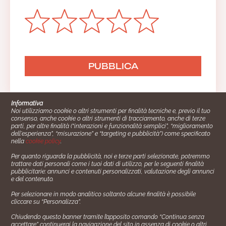
Informativa
Noi utilizziamo cookie o altri strumenti per finalità tecniche e, previo il tuo
consenso, anche cookie o altri strumenti di tracciamento, anche di terze
parti, per altre finalità (“interazioni e funzionalità semplici”, “miglioramento
dell'esperienza”, “misurazione” e “targeting e pubblicità”) come specificato
nella
cookie policy
.
Per quanto riguarda la pubblicità, noi e terze parti selezionate, potremmo
trattare dati personali come i tuoi dati di utilizzo, per le seguenti finalità
Cucinare.it è un marchio commerciale di Impiego24.it s.r.l.
pubblicitarie: annunci e contenuti personalizzati, valutazione degli annunci
copyright 2014 - 2024 P.IVA: 03406490130
e del contenuto.
Azienda certiﬁcata ISO 27001 numero: SNR 73140386/89/I
Per selezionare in modo analitico soltanto alcune finalità è possibile
- Azienda certiﬁcata ISO 9001 numero: SNR
cliccare su “Personalizza”.
96992040/89/Q
Chiudendo questo banner tramite l’apposito comando “Continua senza
Gestione consensi e categorie merceologiche marketing
accettare” continuerai la navigazione del sito in assenza di cookie o altri