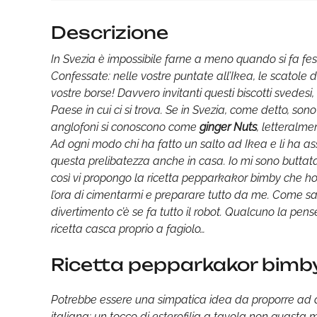
Descrizione
In Svezia è impossibile farne a meno quando si fa fes
Confessate: nelle vostre puntate all’Ikea, le scatole d
vostre borse! Davvero invitanti questi biscotti svede
Paese in cui ci si trova. Se in Svezia, come detto, so
anglofoni si conoscono come
ginger Nuts
, letteralme
Ad ogni modo chi ha fatto un salto ad Ikea e li ha assa
questa prelibatezza anche in casa. Io mi sono buttata
così vi propongo la ricetta pepparkakor bimby che ho u
l’ora di cimentarmi e preparare tutto da me. Come s
divertimento c’è se fa tutto il robot. Qualcuno la p
ricetta casca proprio a fagiolo…
Ricetta pepparkakor bimb
Potrebbe essere una simpatica idea da proporre ad ami
italiana: un tocco di esterofilia a tavola non guasta 