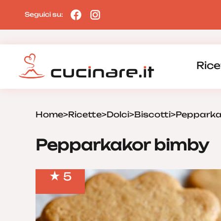
Seguici su:
Rice
Home
>
Ricette
>
Dolci
>
Biscotti
>
Pepparka
Pepparkakor bimby
5