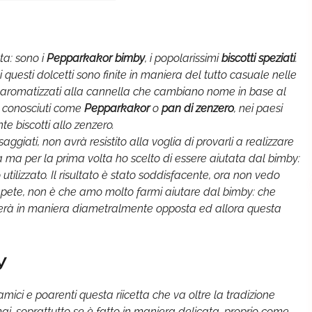
ta: sono i
Pepparkakor bimby
, i popolarissimi
biscotti speziati
.
i questi dolcetti sono finite in maniera del tutto casuale nelle
si, aromatizzati alla cannella che cambiano nome in base al
no conosciuti come
Pepparkakor
o
pan di zenzero
, nei paesi
nte biscotti allo zenzero.
ggiati, non avrà resistito alla voglia di provarli a realizzare
 ma per la prima volta ho scelto di essere aiutata dal bimby:
tilizzato. Il risultato è stato soddisfacente, ora non vedo
apete, non è che amo molto farmi aiutare dal bimby: che
enserà in maniera diametralmente opposta ed allora questa
y
ci e poarenti questa riicetta che va oltre la tradizione
mai, soprattutto se è fatto in maniera delicata, proprio come