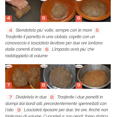
4
5
6
Stendetelo piu' volte, sempre con le mani
4
5
Trasferite il panetto in una ciotola, coprite con un
canovaccio e lasciatelo lievitare per due ore lontano
dalle correnti d'aria
L'impasto avrà piu' che
6
raddoppiato di volume
7
8
9
Dividetelo in due
Trasferite i due panetti in
7
8
stampi dai bordi alti, precedentemente spennellati con
l'olio
Lasciateli riposare per due, tre ore, finchè non
9
triplicano di volume. Cuoceteli a 200 gradi, forno statico