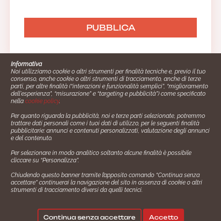
Informativa
Noi utilizziamo cookie o altri strumenti per finalità tecniche e, previo il tuo
consenso, anche cookie o altri strumenti di tracciamento, anche di terze
parti, per altre finalità (“interazioni e funzionalità semplici”, “miglioramento
dell'esperienza”, “misurazione” e “targeting e pubblicità”) come specificato
nella
cookie policy
.
Per quanto riguarda la pubblicità, noi e terze parti selezionate, potremmo
trattare dati personali come i tuoi dati di utilizzo, per le seguenti finalità
Cucinare.it è un marchio commerciale di Impiego24.it s.r.l.
pubblicitarie: annunci e contenuti personalizzati, valutazione degli annunci
copyright 2014 - 2024 P.IVA: 03406490130
e del contenuto.
Azienda certiﬁcata ISO 27001 numero: SNR 73140386/89/I
Per selezionare in modo analitico soltanto alcune finalità è possibile
- Azienda certiﬁcata ISO 9001 numero: SNR
cliccare su “Personalizza”.
96992040/89/Q
Chiudendo questo banner tramite l’apposito comando “Continua senza
Gestione consensi e categorie merceologiche marketing
accettare” continuerai la navigazione del sito in assenza di cookie o altri
strumenti di tracciamento diversi da quelli tecnici.
✖
Consigliami un contorno.
Seguici su:
Continua senza accettare
Accetto