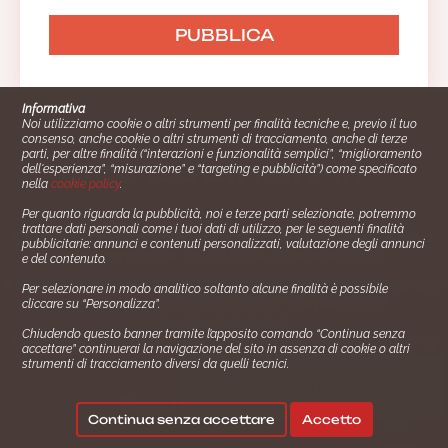
Informativa
Noi utilizziamo cookie o altri strumenti per finalità tecniche e, previo il tuo
consenso, anche cookie o altri strumenti di tracciamento, anche di terze
parti, per altre finalità (“interazioni e funzionalità semplici”, “miglioramento
dell'esperienza”, “misurazione” e “targeting e pubblicità”) come specificato
nella
cookie policy
.
Per quanto riguarda la pubblicità, noi e terze parti selezionate, potremmo
trattare dati personali come i tuoi dati di utilizzo, per le seguenti finalità
Cucinare.it è un marchio commerciale di Impiego24.it s.r.l.
pubblicitarie: annunci e contenuti personalizzati, valutazione degli annunci
copyright 2014 - 2024 P.IVA: 03406490130
e del contenuto.
Azienda certiﬁcata ISO 27001 numero: SNR 73140386/89/I
Per selezionare in modo analitico soltanto alcune finalità è possibile
- Azienda certiﬁcata ISO 9001 numero: SNR
cliccare su “Personalizza”.
96992040/89/Q
Chiudendo questo banner tramite l’apposito comando “Continua senza
Gestione consensi e categorie merceologiche marketing
accettare” continuerai la navigazione del sito in assenza di cookie o altri
strumenti di tracciamento diversi da quelli tecnici.
✖
Consigliami un contorno.
Seguici su:
Continua senza accettare
Accetto