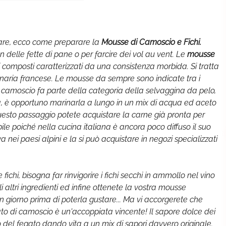
colare, ecco come preparare la
Mousse di Camoscio e Fichi.
elle fette di pane o per farcire dei vol au vent. Le
mousse
 composti caratterizzati da una consistenza morbida. Si tratta
inaria francese. Le mousse da sempre sono indicate tra i
i camoscio fa parte della categoria della selvaggina da pelo,
ia, è opportuno marinarla a lungo in un mix di acqua ed aceto
questo passaggio potete acquistare la carne già pronta per
ibile poiché nella cucina italiana è ancora poco diffuso il suo
va nei paesi alpini e la si può acquistare in negozi specializzati
chi, bisogna far rinvigorire i fichi secchi in ammollo nel vino
li altri ingredienti ed infine ottenete la vostra mousse
n giorno prima di poterla gustare... Ma vi accorgerete che
egato di camoscio è un'accoppiata vincente! Il sapore dolce dei
so del fegato dando vita a un mix di sapori davvero originale.