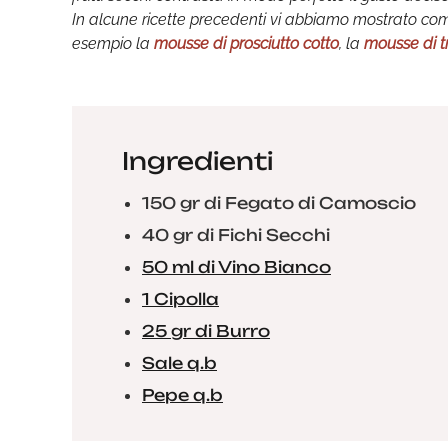
In alcune ricette precedenti vi abbiamo mostrato com
esempio la
mousse di prosciutto cotto
, la
mousse di t
Ingredienti
150 gr di Fegato di Camoscio
40 gr di Fichi Secchi
50 ml di Vino Bianco
1 Cipolla
25 gr di Burro
Sale q.b
Pepe q.b