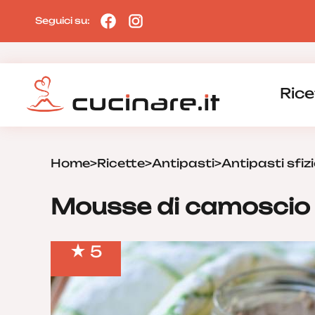
Seguici su:
Rice
Home
>
Ricette
>
Antipasti
>
Antipasti sfizi
Mousse di camoscio
5