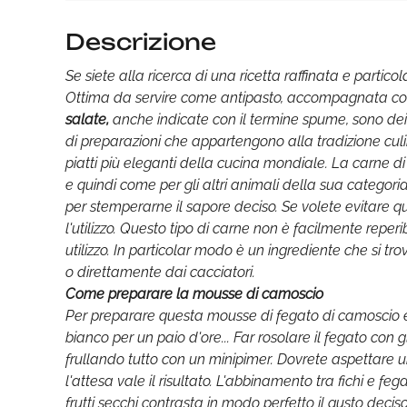
Descrizione
Se siete alla ricerca di una ricetta raffinata e parti
Ottima da servire come antipasto, accompagnata con d
salate,
anche indicate con il termine spume, sono dei
di preparazioni che appartengono alla tradizione cul
piatti più eleganti della cucina mondiale. La carne d
e quindi come per gli altri animali della sua categor
per stemperarne il sapore deciso. Se volete evitare 
l'utilizzo. Questo tipo di carne non è facilmente reper
utilizzo. In particolar modo è un ingrediente che si tro
o direttamente dai cacciatori.
Come preparare la mousse di camoscio
Per preparare questa mousse di fegato di camoscio e fi
bianco per un paio d'ore... Far rosolare il fegato con g
frullando tutto con un minipimer. Dovrete aspettare u
l'attesa vale il risultato. L'abbinamento tra fichi e f
frutti secchi contrasta in modo perfetto il gusto deci