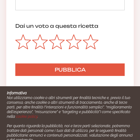
Dai un voto a questa ricetta
Informativa
Noi utilizziamo cookie o altri strumenti per finalità tecniche e, previo il tuo
consenso, anche cookie o altri strumenti di tracciamento, anche di terze
parti, per altre finalità (“interazioni e funzionalità semplici”, “miglioramento
dell'esperienza”, “misurazione” e “targeting e pubblicità”) come specificato
nella
cookie policy
.
Per quanto riguarda la pubblicità, noi e terze parti selezionate, potremmo
trattare dati personali come i tuoi dati di utilizzo, per le seguenti finalità
Cucinare.it è un marchio commerciale di Impiego24.it s.r.l.
pubblicitarie: annunci e contenuti personalizzati, valutazione degli annunci
copyright 2014 - 2024 P.IVA: 03406490130