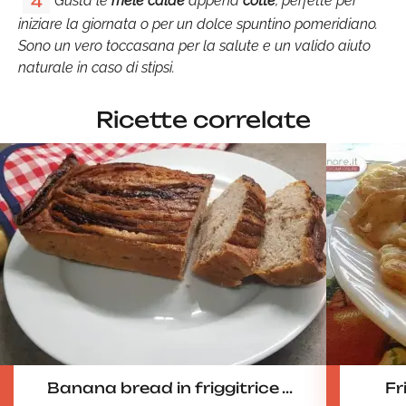
Gusta le
mele calde
appena
cotte
, perfette per
4
iniziare la giornata o per un dolce spuntino pomeridiano.
Sono un vero toccasana per la salute e un valido aiuto
naturale in caso di stipsi.
Ricette correlate
Banana bread in friggitrice ...
Fri