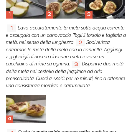
1
2
3
Lava accuratamente la mela sotto acqua corrente
1
e asciugala con un canovaccio. Togli il torsolo e tagliala a
metà, nel senso della lunghezza.
Spolverizza
2
entrambe le metà della mela con la cannella. Aggiungi
2-3 gherigli di noci su ciascuna metà e versa un
cucchiaino di miele su ognuna.
Disponi le due metà
3
della mela nel cestello della friggitrice ad aria
preriscaldata. Cuoci a 180°C per 10 minuti, fino a ottenere
una consistenza morbida e caramellata.
4