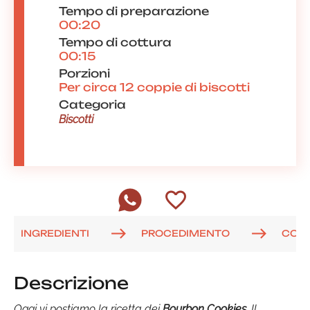
Tempo di preparazione
00:20
Tempo di cottura
00:15
Porzioni
Per circa 12 coppie di biscotti
Categoria
Biscotti
INGREDIENTI
PROCEDIMENTO
COM
Descrizione
Oggi vi postiamo la ricetta dei
Bourbon Cookies
. Il