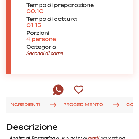
Tempo di preparazione
00:10
Tempo di cottura
01:15
Porzioni
4 persone
Categoria
Secondi di carne
INGREDIENTI
PROCEDIMENTO
COM
Descrizione
L'
Anatra al Rosmarino
è uno dei miei
piatti
preferiti: sia