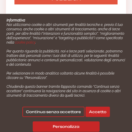
Anonimo
01/12/2019 08:16:33
Informativa
Noi utilizziamo cookie o altri strumenti per finalità tecniche e, previo il tuo
consenso, anche cookie o altri strumenti di tracciamento, anche di terze
parti, per altre finalità (“interazioni e funzionalità semplici”, “miglioramento
dell'esperienza”, “misurazione” e “targeting e pubblicità”) come specificato
nella
cookie policy
.
Per quanto riguarda la pubblicità, noi e terze parti selezionate, potremmo
Anonimo
trattare dati personali come i tuoi dati di utilizzo, per le seguenti finalità
Cucinare.it è un marchio commerciale di Impiego24.it s.r.l.
pubblicitarie: annunci e contenuti personalizzati, valutazione degli annunci
08/09/2019 07:48:33
copyright 2014 - 2024 P.IVA: 03406490130
e del contenuto.
Azienda certiﬁcata ISO 27001 numero: SNR 73140386/89/I
Per selezionare in modo analitico soltanto alcune finalità è possibile
- Azienda certiﬁcata ISO 9001 numero: SNR
cliccare su “Personalizza”.
96992040/89/Q
Chiudendo questo banner tramite l’apposito comando “Continua senza
Gestione consensi e categorie merceologiche marketing
accettare” continuerai la navigazione del sito in assenza di cookie o altri
strumenti di tracciamento diversi da quelli tecnici.
Anonimo
✖
Consigliami un contorno.
17/10/2017 19:32:10
Seguici su:
Continua senza accettare
Accetto
|
|
💬
Policy Privacy
Termini e Condizioni
Cookie Policy
Personalizza