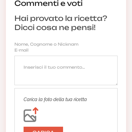
Commenti e voti
Anonimo
25/11/2022 10:17:45
Hai provato la ricetta?
Dicci cosa ne pensi!
Anonimo
30/12/2021 20:16:06
Anonimo
Carica la foto della tua ricetta
15/04/2021 13:08:46