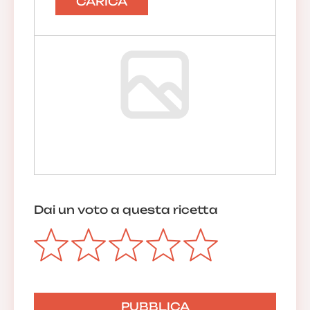
CARICA
Luongo Mariarosaria
Buona e veloce
18/12/2019 08:23:01
Rispondi
La redazione
Grazie. Continua a seguirci!
18/12/2019 17:30:22
Dai un voto a questa ricetta
Anonimo
01/12/2019 08:16:34