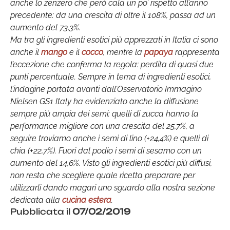
anche lo zenzero che però cala un po’ rispetto all’anno
precedente: da una crescita di oltre il 108%, passa ad un
aumento del 73,3%.
Ma tra gli ingredienti esotici più apprezzati in Italia ci sono
anche il
mango
e il
cocco
, mentre la
papaya
rappresenta
l’eccezione che conferma la regola: perdita di quasi due
punti percentuale. Sempre in tema di ingredienti esotici,
l’indagine portata avanti dall’Osservatorio Immagino
Nielsen GS1 Italy ha evidenziato anche la diffusione
sempre più ampia dei semi: quelli di zucca hanno la
performance migliore con una crescita del 25,7%, a
seguire troviamo anche i semi di lino (+24,4%) e quelli di
chia (+22,7%). Fuori dal podio i semi di sesamo con un
aumento del 14,6%. Visto gli ingredienti esotici più diffusi,
non resta che scegliere quale ricetta preparare per
utilizzarli dando magari uno sguardo alla nostra sezione
dedicata alla
cucina estera
.
Pubblicata il
07/02/2019