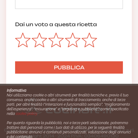
Dai un voto a questa ricetta
Informativa
Noi utilizziamo cookie o altri strumenti per finalità tecniche e, previo il tuo
consenso, anche cookie o altri strumenti di tracciamento, anche di terze
parti, per altre finalità (“interazioni e funzionalità semplici”, “miglioramento
dell'esperienza”, “misurazione” e “targeting e pubblicità”) come specificato
nella
cookie policy
.
Per quanto riguarda la pubblicità, noi e terze parti selezionate, potremmo
trattare dati personali come i tuoi dati di utilizzo, per le seguenti finalità
Cucinare.it è un marchio commerciale di Impiego24.it s.r.l.
pubblicitarie: annunci e contenuti personalizzati, valutazione degli annunci
copyright 2014 - 2024 P.IVA: 03406490130
e del contenuto.