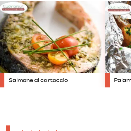
Salmone al cartoccio
Palami