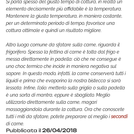
Si parla spesso del giusto tempo di cottura, in realtà un
elemento decisamente più affidabile è la temperatura.
Mantenere la giusta temperatura, in maniera costante,
per un determinato periodo di tempo, favorisce una
cottura ottimale e quindi un risultato migliore.
Altro luogo comune da sfatare sulla carne, riguarda il
frigorifero. Spesso la fettina di carne è tolta dal frigo e
messa direttamente in padella: ciò che ne consegue è
uno choc termico che incide in maniera negativa sul
sapore. In questo modo, infatti, la carne conserverà tutti i
liquidi e prima che evaporino la nostra bistecca si sarà
lessata. Infine, l’olio: metterlo sulla griglia o sulla padella
è una sorta di mantra, eppure è sbagliato. Meglio
utilizzarlo direttamente sulla carne, magari
massaggiandola durante la cottura. Ora che conoscete
tutti i miti da sfatare, potete preparare al meglio i
secondi
di carne.
Pubblicata il
26/04/2018