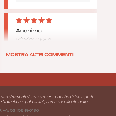
Anonimo
17/10/2017 19:32:21
MOSTRA ALTRI COMMENTI
 altri strumenti di tracciamento, anche di terze parti,
 e “targeting e pubblicità”) come specificato nella
24 P.IVA: 03406490130