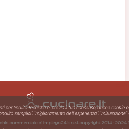
nti per finalità tecniche e, previo il tuo consenso, anche cookie o
nzionalità semplici”, “miglioramento dell'esperienza”, “misurazione”
chio commerciale di Impiego24.it s.r.l. copyright 2014 - 20