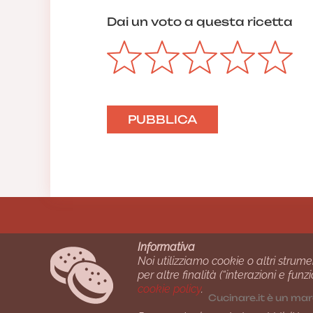
Dai un voto a questa ricetta
Informativa
Noi utilizziamo cookie o altri strume
per altre finalità (“interazioni e fu
cookie policy
.
Cucinare.it è un mar