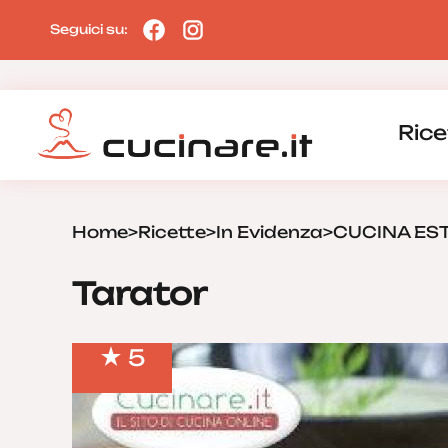
Seguici su:
Rice
Home
>
Ricette
>
In Evidenza
>
CUCINA ES
Tarator
5