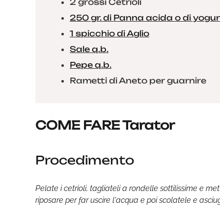
2 grossi Cetrioli
250 gr. di Panna acida o di yogur
1 spicchio di Aglio
Sale q.b.
Pepe q.b.
Rametti di Aneto per guarnire
COME FARE Tarator
Procedimento
Pelate i cetrioli, tagliateli a rondelle sottilissime e m
riposare per far uscire l'acqua e poi scolatele e asciu