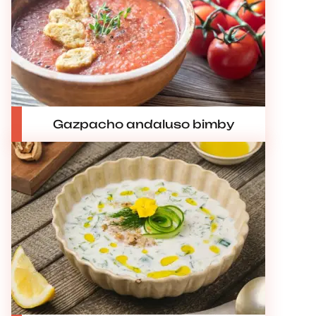
Gazpacho andaluso bimby