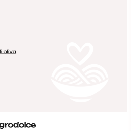
i oliva
grodolce