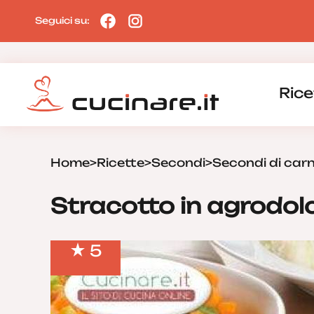
Seguici su:
Rice
Home
>
Ricette
>
Secondi
>
Secondi di car
Stracotto in agrodol
5