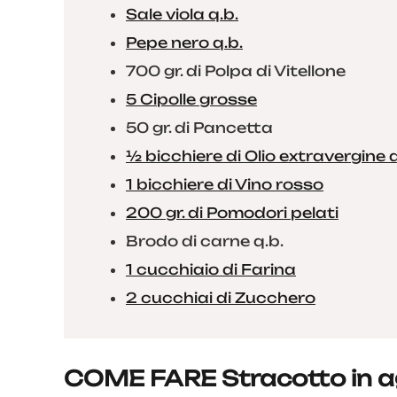
Sale viola q.b.
Pepe nero q.b.
700 gr. di Polpa di Vitellone
5 Cipolle grosse
50 gr. di Pancetta
½ bicchiere di Olio extravergine d
1 bicchiere di Vino rosso
200 gr. di Pomodori pelati
Brodo di carne q.b.
1 cucchiaio di Farina
2 cucchiai di Zucchero
COME FARE Stracotto in a