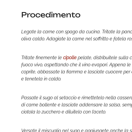
Procedimento
Legate la carne con spago da cucina. Tritate la pance
oliva caldo. Adagiate la carne nel soffritto e fatela 
Tritate finemente le
cipolle
pelate, distribuitele sulla
fuoco vivo, aspettando che il vino evapori. Appena le 
coprite, abbassate la fiamma e lasciate cuocere per ci
e tenetela in caldo.
Passate il sugo al setaccio e rimettetelo nella casser
di carne bollente e lasciate addensare la salsa, sem
ciotola lo zucchero e diluitelo con l’aceto.
Versate il miscuglio nel sugo e aggiungete anche la 