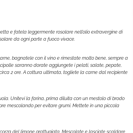
tta e fatela leggermente rosolare nell’olio extravergine di
rosolare da ogni parte a fuoco vivace.
 carne, bagnatele con il vino e rimestate molto bene, sempre a
cipolle saranno dorate aggiungete i pelati, salate, pepate,
rca 2 ore. A cottura ultimata, togliete la carne dal recipiente
uola. Unitevi la farina, prima diluita con un mestolo di brodo
pre mescolando per evitare grumi. Mettete in una piccola
scorza del limone grattugiata. Mescolate e lasciate scaldare