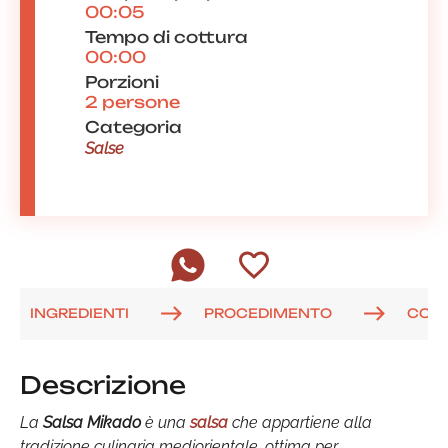
00:05
Tempo di cottura
00:00
Porzioni
2 persone
Categoria
Salse
INGREDIENTI
PROCEDIMENTO
COM
Descrizione
La
Salsa Mikado
è una
salsa
che appartiene alla
tradizione culinaria mediorientale, ottima per