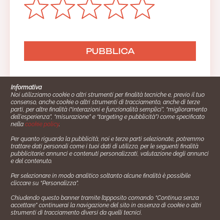
Informativa
Noi utilizziamo cookie o altri strumenti per finalità tecniche e, previo il tuo
consenso, anche cookie o altri strumenti di tracciamento, anche di terze
parti, per altre finalità (“interazioni e funzionalità semplici”, “miglioramento
dell'esperienza”, “misurazione” e “targeting e pubblicità”) come specificato
nella
cookie policy
.
Per quanto riguarda la pubblicità, noi e terze parti selezionate, potremmo
trattare dati personali come i tuoi dati di utilizzo, per le seguenti finalità
Cucinare.it è un marchio commerciale di Impiego24.it s.r.l.
pubblicitarie: annunci e contenuti personalizzati, valutazione degli annunci
copyright 2014 - 2024 P.IVA: 03406490130
e del contenuto.
Azienda certiﬁcata ISO 27001 numero: SNR 73140386/89/I
Per selezionare in modo analitico soltanto alcune finalità è possibile
- Azienda certiﬁcata ISO 9001 numero: SNR
cliccare su “Personalizza”.
96992040/89/Q
Chiudendo questo banner tramite l’apposito comando “Continua senza
Gestione consensi e categorie merceologiche marketing
accettare” continuerai la navigazione del sito in assenza di cookie o altri
strumenti di tracciamento diversi da quelli tecnici.
✖