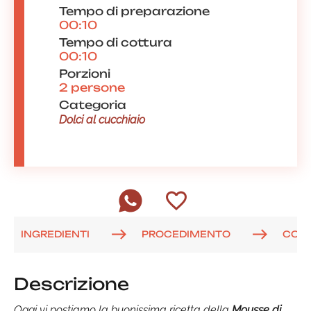
Tempo di preparazione
00:10
Tempo di cottura
00:10
Porzioni
2 persone
Categoria
Dolci al cucchiaio
INGREDIENTI
PROCEDIMENTO
COM
Descrizione
Oggi vi postiamo la buonissima ricetta della
Mousse di