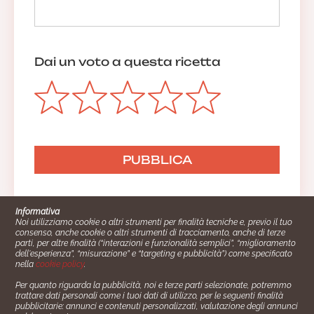
Dai un voto a questa ricetta
Informativa
Noi utilizziamo cookie o altri strumenti per finalità tecniche e, previo il tuo
consenso, anche cookie o altri strumenti di tracciamento, anche di terze
parti, per altre finalità (“interazioni e funzionalità semplici”, “miglioramento
dell'esperienza”, “misurazione” e “targeting e pubblicità”) come specificato
nella
cookie policy
.
Per quanto riguarda la pubblicità, noi e terze parti selezionate, potremmo
trattare dati personali come i tuoi dati di utilizzo, per le seguenti finalità
Cucinare.it è un marchio commerciale di Impiego24.it s.r.l.
pubblicitarie: annunci e contenuti personalizzati, valutazione degli annunci