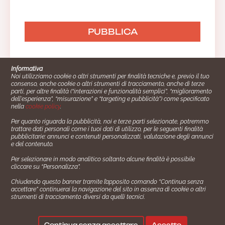
Informativa
Noi utilizziamo cookie o altri strumenti per finalità tecniche e, previo il tuo
consenso, anche cookie o altri strumenti di tracciamento, anche di terze
parti, per altre finalità (“interazioni e funzionalità semplici”, “miglioramento
dell'esperienza”, “misurazione” e “targeting e pubblicità”) come specificato
nella
cookie policy
.
Per quanto riguarda la pubblicità, noi e terze parti selezionate, potremmo
trattare dati personali come i tuoi dati di utilizzo, per le seguenti finalità
Cucinare.it è un marchio commerciale di Impiego24.it s.r.l.
pubblicitarie: annunci e contenuti personalizzati, valutazione degli annunci
copyright 2014 - 2024 P.IVA: 03406490130
e del contenuto.
Azienda certiﬁcata ISO 27001 numero: SNR 73140386/89/I
Per selezionare in modo analitico soltanto alcune finalità è possibile
- Azienda certiﬁcata ISO 9001 numero: SNR
cliccare su “Personalizza”.
96992040/89/Q
Chiudendo questo banner tramite l’apposito comando “Continua senza
Gestione consensi e categorie merceologiche marketing
accettare” continuerai la navigazione del sito in assenza di cookie o altri
strumenti di tracciamento diversi da quelli tecnici.
✖
Consigliami un contorno.
Seguici su:
Continua senza accettare
Accetto