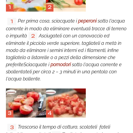
1
2
Per prima cosa, sciacquate i
peperoni
sotto l'acqua
1
corrente in modo da eliminare eventuali tracce di terreno
o impurità
Asciugateli con un canovaccio ed
2
eliminate il picciolo verde superiore, tagliateli a metà in
modo da eliminare i semini interni ed i filamenti, infine
tagliatelo a listarelle o a pezzi della dimensione che
preferiteSciacquate i
pomodori
sotto l'acqua corrente e
sbollentateli per circa 2 – 3 minuti in una pentola con
l'acqua bollente.
3
4
Trascorso il tempo di cottura, scolateli fateli
3