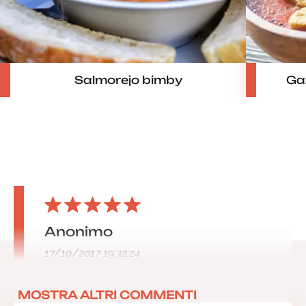
Salmorejo bimby
Ga
Anonimo
17/10/2017 19:32:24
MOSTRA ALTRI COMMENTI