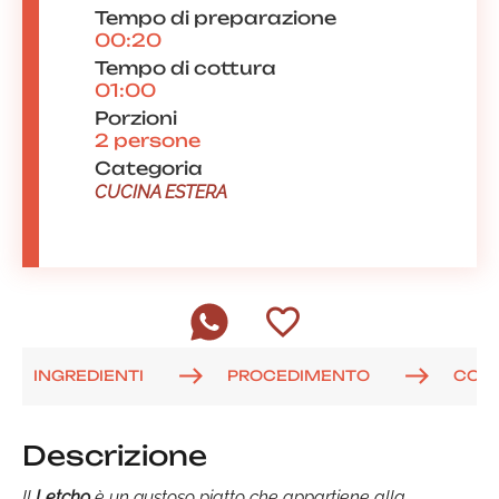
Tempo di preparazione
00:20
Tempo di cottura
01:00
Porzioni
2 persone
Categoria
CUCINA ESTERA
INGREDIENTI
PROCEDIMENTO
COM
Descrizione
Il
Letcho
è un gustoso piatto che appartiene alla