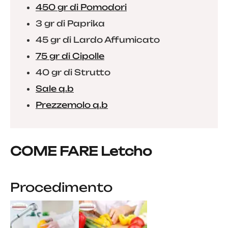
450 gr di Pomodori
3 gr di Paprika
45 gr di Lardo Affumicato
75 gr di Cipolle
40 gr di Strutto
Sale q.b
Prezzemolo q.b
COME FARE Letcho
Procedimento