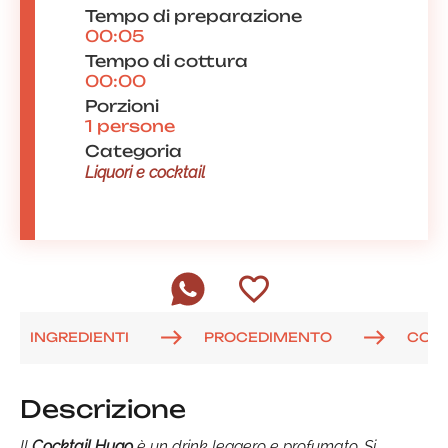
Tempo di preparazione
00:05
Tempo di cottura
00:00
Porzioni
1 persone
Categoria
Liquori e cocktail
INGREDIENTI
PROCEDIMENTO
COM
Descrizione
Il
Cocktail Hugo
è un drink leggero e profumato. Si