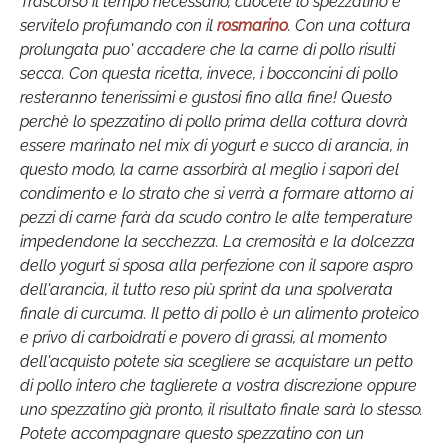
Trascorso il tempo necessario, cuocete lo spezzatino e
servitelo profumando con il
rosmarino
. Con una cottura
prolungata puo' accadere che la carne di pollo risulti
secca. Con questa ricetta, invece, i bocconcini di pollo
resteranno tenerissimi e gustosi fino alla fine! Questo
perchè lo spezzatino di pollo prima della cottura dovrà
essere marinato nel mix di yogurt e succo di arancia, in
questo modo, la carne assorbirà al meglio i sapori del
condimento e lo strato che si verrà a formare attorno ai
pezzi di carne farà da scudo contro le alte temperature
impedendone la secchezza. La cremosità e la dolcezza
dello yogurt si sposa alla perfezione con il sapore aspro
dell'arancia, il tutto reso più sprint da una spolverata
finale di curcuma. Il petto di pollo è un alimento proteico
e privo di carboidrati e povero di grassi, al momento
dell'acquisto potete sia scegliere se acquistare un petto
di pollo intero che taglierete a vostra discrezione oppure
uno spezzatino già pronto, il risultato finale sarà lo stesso.
Potete accompagnare questo spezzatino con un