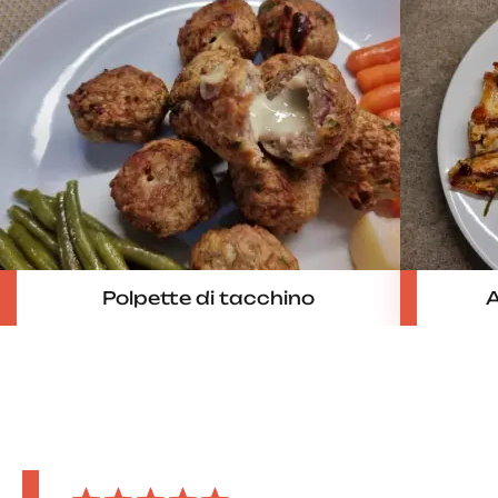
Polpette di tacchino
A