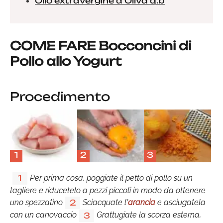
Olio extravergine d'Oliva q.b
COME FARE Bocconcini di
Pollo allo Yogurt
Procedimento
1
2
3
Per prima cosa, poggiate il petto di pollo su un
1
tagliere e riducetelo a pezzi piccoli in modo da ottenere
uno spezzatino
Sciacquate l'
arancia
e asciugatela
2
con un canovaccio
Grattugiate la scorza esterna,
3