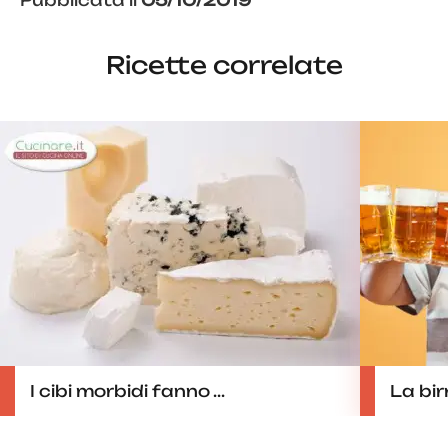
Ricette correlate
I cibi morbidi fanno ...
La bir