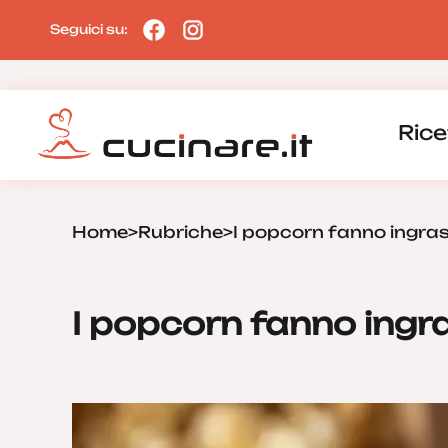
Seguici su:
Rice
Home
>
Rubriche
>
I popcorn fanno ingra
I popcorn fanno ingr