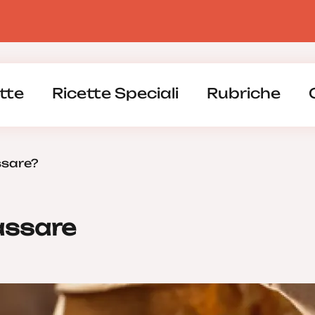
tte
Ricette Speciali
Rubriche
ssare?
assare