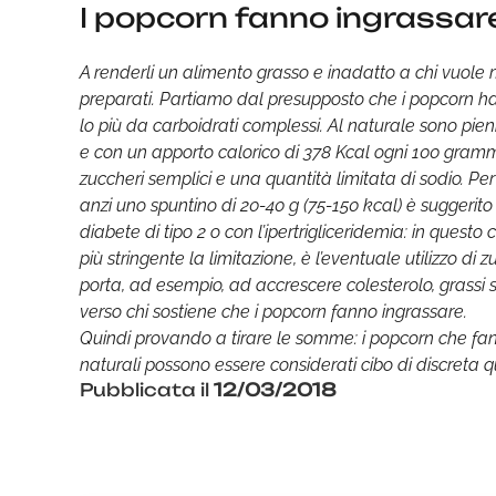
I popcorn fanno ingrassare:
A renderli un alimento grasso e inadatto a chi vuole 
preparati. Partiamo dal presupposto che i popcorn 
lo più da carboidrati complessi. Al naturale sono pien
e con un apporto calorico di 378 Kcal ogni 100 grammi.
zuccheri semplici e una quantità limitata di sodio. P
anzi uno spuntino di 20-40 g (75-150 kcal) è suggerito
diabete di tipo 2 o con l’ipertrigliceridemia: in ques
più stringente la limitazione, è l’eventuale utilizzo di
porta, ad esempio, ad accrescere colesterolo, grassi
verso chi sostiene che i popcorn fanno ingrassare.
Quindi provando a tirare le somme: i popcorn che fan
naturali possono essere considerati cibo di discreta q
Pubblicata il
12/03/2018