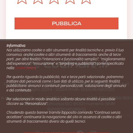
Informativa
Noi utilizziamo cookie o altri strumenti per finalità tecniche e, previo il tuo
consenso, anche cookie o altri strumenti di tracciamento, anche di terze
parti, per altre finalità (“interazioni e funzionalità semplici”, “miglioramento
dell'esperienza”, “misurazione” e “targeting e pubblicità”) come specificato
nella
cookie policy
.
Per quanto riguarda la pubblicità, noi e terze parti selezionate, potremmo
trattare dati personali come i tuoi dati di utilizzo, per le seguenti finalità
Cucinare.it è un marchio commerciale di Impiego24.it s.r.l.
pubblicitarie: annunci e contenuti personalizzati, valutazione degli annunci
copyright 2014 - 2024 P.IVA: 03406490130
e del contenuto.
Azienda certiﬁcata ISO 27001 numero: SNR 73140386/89/I
Per selezionare in modo analitico soltanto alcune finalità è possibile
- Azienda certiﬁcata ISO 9001 numero: SNR
cliccare su “Personalizza”.
96992040/89/Q
Chiudendo questo banner tramite l’apposito comando “Continua senza
Gestione consensi e categorie merceologiche marketing
accettare” continuerai la navigazione del sito in assenza di cookie o altri
strumenti di tracciamento diversi da quelli tecnici.