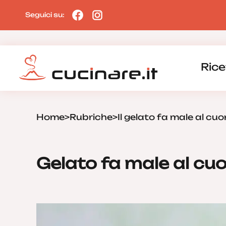
Seguici su:
Rice
Home
>
Rubriche
>
Il gelato fa male al cuo
Gelato fa male al cu