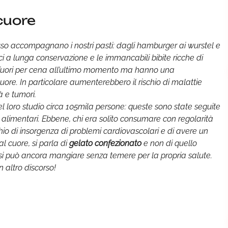
 cuore
esso accompagnano i nostri pasti: dagli hamburger ai wurstel e
olci a lunga conservazione e le immancabili bibite ricche di
are fuori per cena all’ultimo momento ma hanno una
ore. In particolare aumenterebbero il rischio di malattie
à e tumori.
el loro studio circa 105mila persone: queste sono state seguite
i alimentari. Ebbene, chi era solito consumare con regolarità
hio di insorgenza di problemi cardiovascolari e di avere un
l cuore, si parla di
gelato confezionato
e non di quello
, si può ancora mangiare senza temere per la propria salute.
 altro discorso!