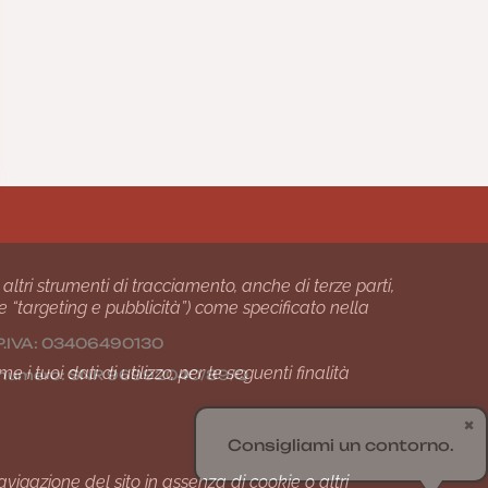
 altri strumenti di tracciamento, anche di terze parti,
 e “targeting e pubblicità”) come specificato nella
24 P.IVA: 03406490130
i tuoi dati di utilizzo, per le seguenti finalità
01 numero: SNR 96992040/89/Q
✖
Consigliami un contorno.
gazione del sito in assenza di cookie o altri