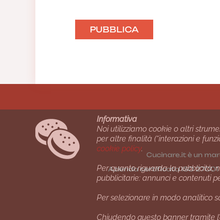
Informativa
Noi utilizziamo cookie o altri strume
per altre finalità (“interazioni e fu
cookie policy
.
Cucinare.it è un mar
Per quanto riguarda la pubblicità, no
Azienda certiﬁcata ISO 2700
pubblicitarie: annunci e contenuti p
Per selezionare in modo analitico so
Chiudendo questo banner tramite l’