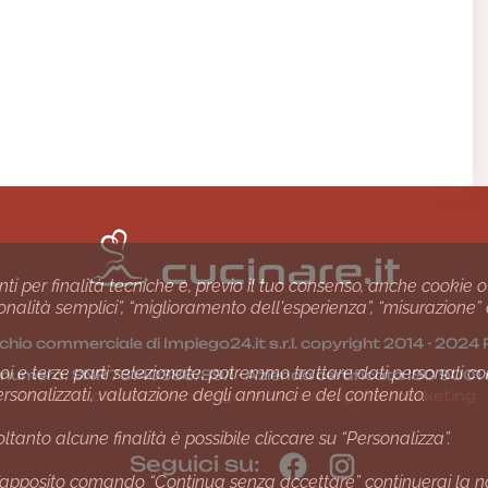
nti per finalità tecniche e, previo il tuo consenso, anche cookie o
nzionalità semplici”, “miglioramento dell'esperienza”, “misurazione”
chio commerciale di Impiego24.it s.r.l. copyright 2014 - 20
i e terze parti selezionate, potremmo trattare dati personali come 
1 numero: SNR 73140386/89/I - Azienda certiﬁcata ISO 90
ersonalizzati, valutazione degli annunci e del contenuto.
Gestione consensi e categorie merceologiche marketing
ltanto alcune finalità è possibile cliccare su “Personalizza”.
Seguici su:
apposito comando “Continua senza accettare” continuerai la navi