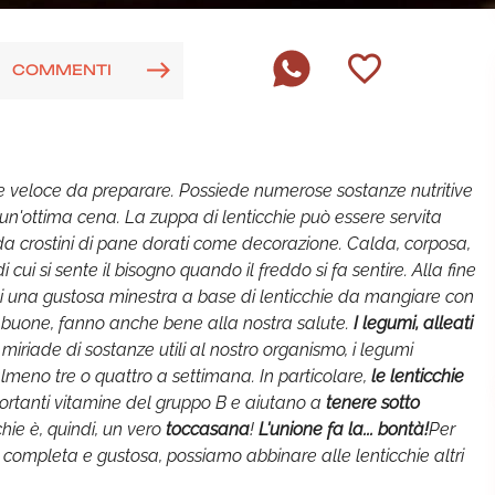
COMMENTI
e veloce da preparare. Possiede numerose sostanze nutritive
 un'ottima cena. La zuppa di lenticchie può essere servita
a crostini di pane dorati come decorazione. Calda, corposa,
di cui si sente il bisogno quando il freddo si fa sentire. Alla fine
 di una gustosa minestra a base di lenticchie da mangiare con
to buone, fanno anche bene alla nostra salute.
I legumi, alleati
miriade di sostanze utili al nostro organismo, i legumi
meno tre o quattro a settimana. In particolare,
le lenticchie
ortanti vitamine del gruppo B e aiutano a
tenere sotto
chie è, quindi, un vero
toccasana
!
L'unione fa la... bontà!
Per
 completa e gustosa, possiamo abbinare alle lenticchie altri