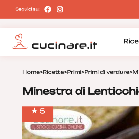
Seguici su:
Rice
Home
>
Ricette
>
Primi
>
Primi di verdure
>
Mi
Minestra di Lenticch
5