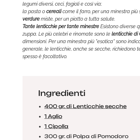
legumi diversi, ceci, fagioli e così via;
la pasta o
cereali
come il farro, per una minestra più 
verdure
miste, per un piatto a tutta salute.
Tante lenticchie per tante minestre
Esistono diverse q
zuppa. Le più celebri e rinomate sono le
lenticchie di
dimensioni. Per una minestra più "esotica" sono indic
generale, le lenticchie, anche se secche, richiedono te
spesso è facoltativo.
Ingredienti
400 gr. di Lenticchie secche
1 Aglio
1 Cipolla
300 gr. di Polpa di Pomodoro