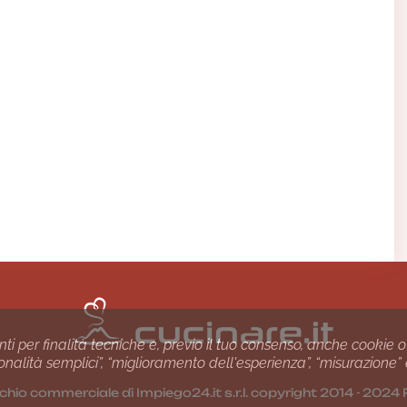
nti per finalità tecniche e, previo il tuo consenso, anche cookie o
nzionalità semplici”, “miglioramento dell'esperienza”, “misurazione”
chio commerciale di Impiego24.it s.r.l. copyright 2014 - 20