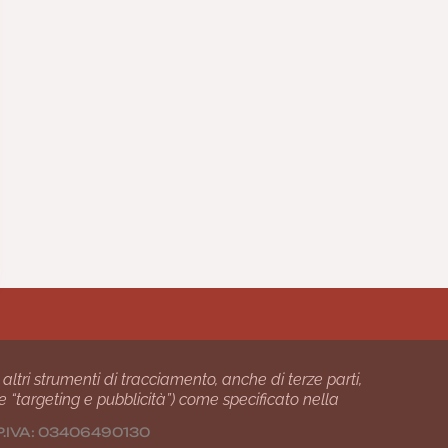
 altri strumenti di tracciamento, anche di terze parti,
 e “targeting e pubblicità”) come specificato nella
24 P.IVA: 03406490130