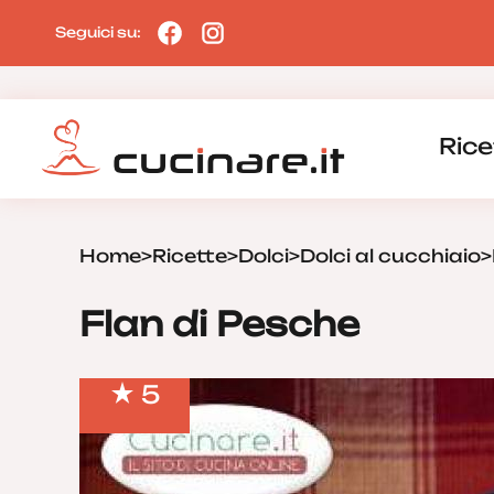
Seguici su:
Rice
Home
>
Ricette
>
Dolci
>
Dolci al cucchiaio
>
Flan di Pesche
5