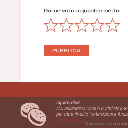
Dai un voto a questa ricetta
Informativa
Noi utilizziamo cookie o altri strume
per altre finalità (“interazioni e fu
cookie policy
.
Cucinare.it è un mar