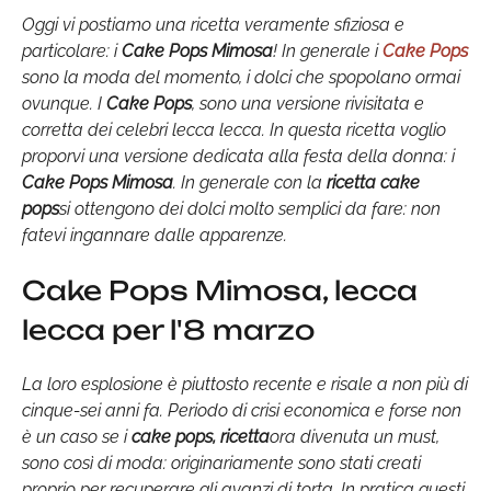
Oggi vi postiamo una ricetta veramente sfiziosa e
particolare: i
Cake Pops Mimosa
! In generale i
Cake Pops
sono la moda del momento, i dolci che spopolano ormai
ovunque. I
Cake Pops
, sono una versione rivisitata e
corretta dei celebri lecca lecca. In questa ricetta voglio
proporvi una versione dedicata alla festa della donna: i
Cake Pops Mimosa
. In generale con la
ricetta cake
pops
si ottengono dei dolci molto semplici da fare: non
fatevi ingannare dalle apparenze.
Cake Pops Mimosa, lecca
lecca per l'8 marzo
La loro esplosione è piuttosto recente e risale a non più di
cinque-sei anni fa. Periodo di crisi economica e forse non
è un caso se i
cake pops, ricetta
ora divenuta un must,
sono così di moda: originariamente sono stati creati
proprio per recuperare gli avanzi di torta. In pratica questi