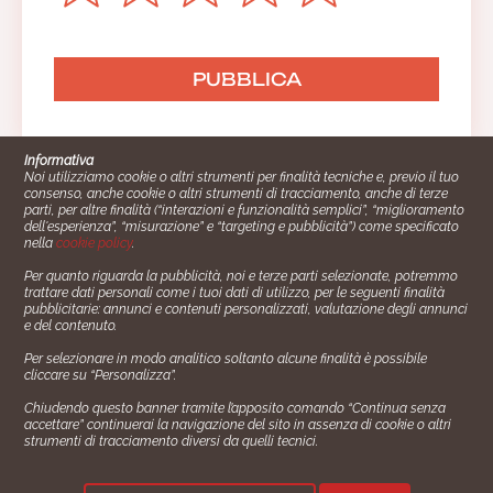
Informativa
Noi utilizziamo cookie o altri strumenti per finalità tecniche e, previo il tuo
consenso, anche cookie o altri strumenti di tracciamento, anche di terze
parti, per altre finalità (“interazioni e funzionalità semplici”, “miglioramento
dell'esperienza”, “misurazione” e “targeting e pubblicità”) come specificato
nella
cookie policy
.
Per quanto riguarda la pubblicità, noi e terze parti selezionate, potremmo
trattare dati personali come i tuoi dati di utilizzo, per le seguenti finalità
Cucinare.it è un marchio commerciale di Impiego24.it s.r.l.
pubblicitarie: annunci e contenuti personalizzati, valutazione degli annunci
copyright 2014 - 2024 P.IVA: 03406490130
e del contenuto.
Azienda certiﬁcata ISO 27001 numero: SNR 73140386/89/I
Per selezionare in modo analitico soltanto alcune finalità è possibile
- Azienda certiﬁcata ISO 9001 numero: SNR
cliccare su “Personalizza”.
96992040/89/Q
Chiudendo questo banner tramite l’apposito comando “Continua senza
Gestione consensi e categorie merceologiche marketing
accettare” continuerai la navigazione del sito in assenza di cookie o altri
strumenti di tracciamento diversi da quelli tecnici.
✖
Consigliami un contorno.
Seguici su: