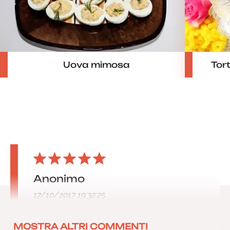
Uova mimosa
Tort
Anonimo
17/10/2017 19:32:25
MOSTRA ALTRI COMMENTI