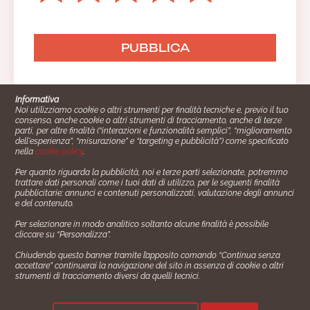
Informativa
Noi utilizziamo cookie o altri strumenti per finalità tecniche e, previo il tuo
consenso, anche cookie o altri strumenti di tracciamento, anche di terze
parti, per altre finalità (“interazioni e funzionalità semplici”, “miglioramento
dell'esperienza”, “misurazione” e “targeting e pubblicità”) come specificato
nella
cookie policy
.
Per quanto riguarda la pubblicità, noi e terze parti selezionate, potremmo
trattare dati personali come i tuoi dati di utilizzo, per le seguenti finalità
Cucinare.it è un marchio commerciale di Impiego24.it s.r.l.
pubblicitarie: annunci e contenuti personalizzati, valutazione degli annunci
copyright 2014 - 2024 P.IVA: 03406490130
e del contenuto.
Azienda certiﬁcata ISO 27001 numero: SNR 73140386/89/I
Per selezionare in modo analitico soltanto alcune finalità è possibile
- Azienda certiﬁcata ISO 9001 numero: SNR
cliccare su “Personalizza”.
96992040/89/Q
Chiudendo questo banner tramite l’apposito comando “Continua senza
Gestione consensi e categorie merceologiche marketing
accettare” continuerai la navigazione del sito in assenza di cookie o altri
strumenti di tracciamento diversi da quelli tecnici.
✖
Consigliami un contorno.
Seguici su: