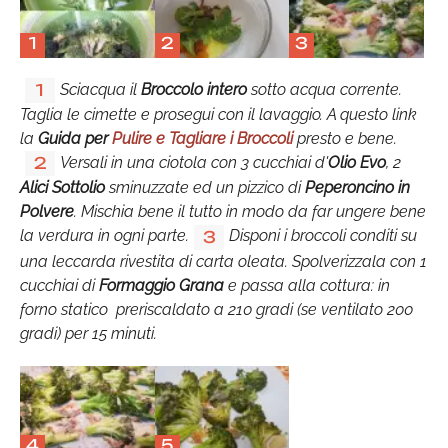
1
2
3
Sciacqua il
Broccolo intero
sotto acqua corrente.
1
Taglia le cimette e prosegui con il lavaggio. A questo link
la
Guida per
Pulire e Tagliare i Broccoli
presto e bene.
Versali in una ciotola con 3 cucchiai d'
Olio Evo
, 2
2
Alici Sottolio
sminuzzate ed un pizzico di
Peperoncino in
Polvere
. Mischia bene il tutto in modo da far ungere bene
la verdura in ogni parte.
Disponi i broccoli conditi su
3
una leccarda rivestita di carta oleata. Spolverizzala con 1
cucchiai di
Formaggio Grana
e passa alla cottura: in
forno statico preriscaldato a 210 gradi (se ventilato 200
gradi) per 15 minuti.
4
5