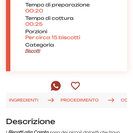
Tempo di preparazione
00:20
Tempo di cottura
00:25
Porzioni
Per circa 15 biscotti
Categoria
Biscotti
INGREDIENTI
PROCEDIMENTO
COM
Descrizione
I
Biscotti alla Carota
sono dei piccoli dolcetti che trovo