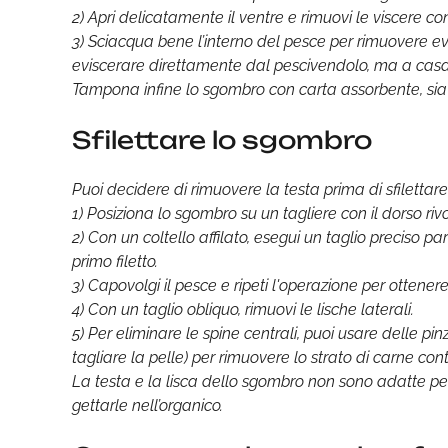
2) Apri delicatamente il ventre e rimuovi le viscere co
3) Sciacqua bene l’interno del pesce per rimuovere eve
eviscerare direttamente dal pescivendolo, ma a casa
Tampona infine lo sgombro con carta assorbente, si
Sfilettare lo sgombro
Puoi decidere di rimuovere la testa prima di sfilettare
1) Posiziona lo sgombro su un tagliere con il dorso rivo
2) Con un coltello affilato, esegui un taglio preciso p
primo filetto.
3) Capovolgi il pesce e ripeti l'operazione per ottenere 
4) Con un taglio obliquo, rimuovi le lische laterali.
5) Per eliminare le spine centrali, puoi usare delle pi
tagliare la pelle) per rimuovere lo strato di carne con
La testa e la lisca dello sgombro non sono adatte per
gettarle nell’organico.