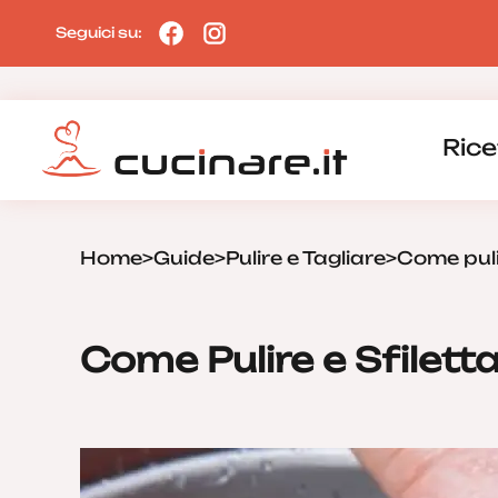
Seguici su:
Rice
Home
>
Guide
>
Pulire e Tagliare
>
Come puli
Come Pulire e Sfilett