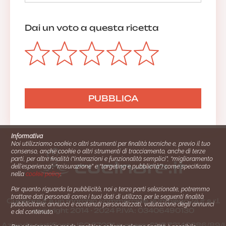
Dai un voto a questa ricetta
Informativa
Noi utilizziamo cookie o altri strumenti per finalità tecniche e, previo il tuo
consenso, anche cookie o altri strumenti di tracciamento, anche di terze
parti, per altre finalità (“interazioni e funzionalità semplici”, “miglioramento
dell'esperienza”, “misurazione” e “targeting e pubblicità”) come specificato
nella
cookie policy
.
Per quanto riguarda la pubblicità, noi e terze parti selezionate, potremmo
trattare dati personali come i tuoi dati di utilizzo, per le seguenti finalità
Cucinare.it è un marchio commerciale di Impiego24.it s.r.l.
pubblicitarie: annunci e contenuti personalizzati, valutazione degli annunci
copyright 2014 - 2024 P.IVA: 03406490130
e del contenuto.
Azienda certiﬁcata ISO 27001 numero: SNR 73140386/89/I