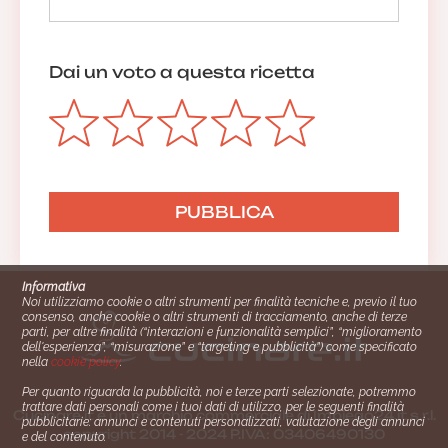
Dai un voto a questa ricetta
Informativa
Noi utilizziamo cookie o altri strumenti per finalità tecniche e, previo il tuo
consenso, anche cookie o altri strumenti di tracciamento, anche di terze
parti, per altre finalità (“interazioni e funzionalità semplici”, “miglioramento
dell'esperienza”, “misurazione” e “targeting e pubblicità”) come specificato
nella
cookie policy
.
Per quanto riguarda la pubblicità, noi e terze parti selezionate, potremmo
trattare dati personali come i tuoi dati di utilizzo, per le seguenti finalità
Cucinare.it è un marchio commerciale di Impiego24.it s.r.l.
pubblicitarie: annunci e contenuti personalizzati, valutazione degli annunci
copyright 2014 - 2024 P.IVA: 03406490130
e del contenuto.