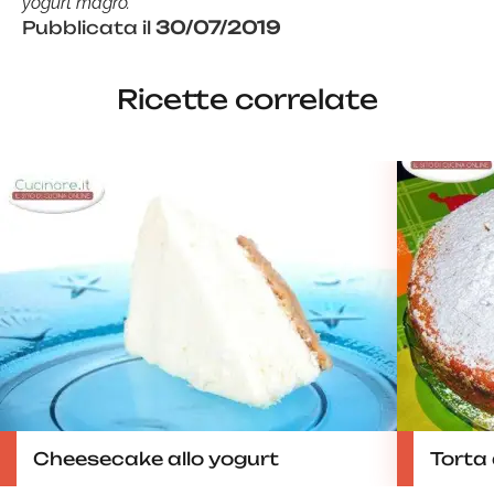
yogurt magro.
Pubblicata il
30/07/2019
Ricette correlate
Cheesecake allo yogurt
Torta 