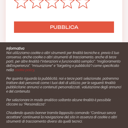
Informativa
Noi utilizziamo cookie o altri strumenti per finalità tecniche e, previo il tuo
consenso, anche cookie o altri strumenti di tracciamento, anche di terze
parti, per altre finalità (“interazioni e funzionalità semplici”, “miglioramento
dell'esperienza”, “misurazione” e “targeting e pubblicità”) come specificato
nella
cookie policy
.
Per quanto riguarda la pubblicità, noi e terze parti selezionate, potremmo
trattare dati personali come i tuoi dati di utilizzo, per le seguenti finalità
Cucinare.it è un marchio commerciale di Impiego24.it s.r.l.
pubblicitarie: annunci e contenuti personalizzati, valutazione degli annunci
copyright 2014 - 2024 P.IVA: 03406490130
e del contenuto.
Azienda certiﬁcata ISO 27001 numero: SNR 73140386/89/I
Per selezionare in modo analitico soltanto alcune finalità è possibile
- Azienda certiﬁcata ISO 9001 numero: SNR
cliccare su “Personalizza”.
96992040/89/Q
Chiudendo questo banner tramite l’apposito comando “Continua senza
Gestione consensi e categorie merceologiche marketing
accettare” continuerai la navigazione del sito in assenza di cookie o altri
strumenti di tracciamento diversi da quelli tecnici.