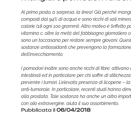
Al primo posto, a sorpresa, la linea! Già perché man
composti dal 94% di acqua e sono ricchi di sali mineral
calorie (18 ogni 100 grammi). Altro motivo è l’effetto p
vitamina c, oltre la metà del fabbisogno giornaliero c
sono un toccasana per restare sempre giovani. Questo 
sostanze antiossidanti che prevengono la formazione d
dell’invecchiamento.
I pomodori inoltre sono anche ricchi di fibre: attivano 
intestinali ed in particolare per chi soffre di stitichez
prevenire i tumori. L’elevata presenza di licopene – l
anti-tumorale. In particolare, recenti studi hanno dimos
alla prostata. Tale sostanza ha anche un altro import
con olio extravergine, aiuta il suo assorbimento.
Pubblicata il
06/04/2018