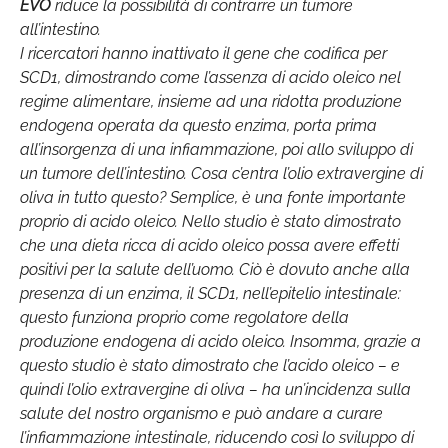
EVO
riduce la possibilità di contrarre un tumore
all’intestino.
I ricercatori hanno inattivato il gene che codifica per
SCD1, dimostrando come l’assenza di acido oleico nel
regime alimentare, insieme ad una ridotta produzione
endogena operata da questo enzima, porta prima
all’insorgenza di una infiammazione, poi allo sviluppo di
un tumore dell’intestino. Cosa c’entra l’olio extravergine di
oliva in tutto questo? Semplice, è una fonte importante
proprio di acido oleico. Nello studio è stato dimostrato
che una dieta ricca di acido oleico possa avere effetti
positivi per la salute dell’uomo. Ciò è dovuto anche alla
presenza di un enzima, il SCD1, nell’epitelio intestinale:
questo funziona proprio come regolatore della
produzione endogena di acido oleico. Insomma, grazie a
questo studio è stato dimostrato che l’acido oleico – e
quindi l’olio extravergine di oliva – ha un’incidenza sulla
salute del nostro organismo e può andare a curare
l’infiammazione intestinale, riducendo così lo sviluppo di