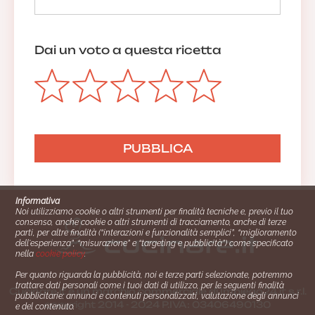
Dai un voto a questa ricetta
Informativa
Noi utilizziamo cookie o altri strumenti per finalità tecniche e, previo il tuo
consenso, anche cookie o altri strumenti di tracciamento, anche di terze
parti, per altre finalità (“interazioni e funzionalità semplici”, “miglioramento
dell'esperienza”, “misurazione” e “targeting e pubblicità”) come specificato
nella
cookie policy
.
Per quanto riguarda la pubblicità, noi e terze parti selezionate, potremmo
trattare dati personali come i tuoi dati di utilizzo, per le seguenti finalità
Cucinare.it è un marchio commerciale di Impiego24.it s.r.l.
pubblicitarie: annunci e contenuti personalizzati, valutazione degli annunci
copyright 2014 - 2024 P.IVA: 03406490130
e del contenuto.