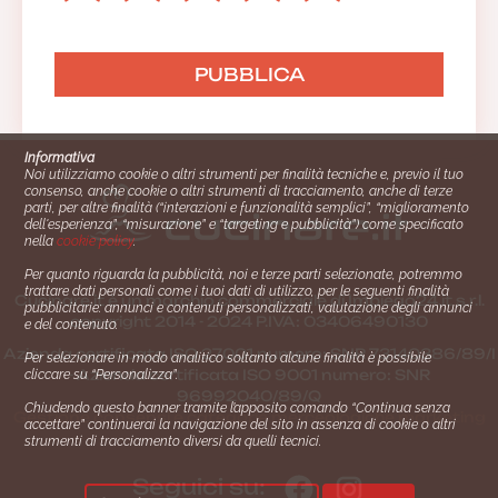
Informativa
Noi utilizziamo cookie o altri strumenti per finalità tecniche e, previo il tuo
consenso, anche cookie o altri strumenti di tracciamento, anche di terze
parti, per altre finalità (“interazioni e funzionalità semplici”, “miglioramento
dell'esperienza”, “misurazione” e “targeting e pubblicità”) come specificato
nella
cookie policy
.
Per quanto riguarda la pubblicità, noi e terze parti selezionate, potremmo
trattare dati personali come i tuoi dati di utilizzo, per le seguenti finalità
Cucinare.it è un marchio commerciale di Impiego24.it s.r.l.
pubblicitarie: annunci e contenuti personalizzati, valutazione degli annunci
copyright 2014 - 2024 P.IVA: 03406490130
e del contenuto.
Azienda certiﬁcata ISO 27001 numero: SNR 73140386/89/I
Per selezionare in modo analitico soltanto alcune finalità è possibile
- Azienda certiﬁcata ISO 9001 numero: SNR
cliccare su “Personalizza”.
96992040/89/Q
Chiudendo questo banner tramite l’apposito comando “Continua senza
Gestione consensi e categorie merceologiche marketing
accettare” continuerai la navigazione del sito in assenza di cookie o altri
strumenti di tracciamento diversi da quelli tecnici.
Seguici su: