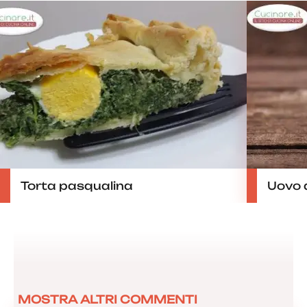
Torta pasqualina
Uovo d
MOSTRA ALTRI COMMENTI