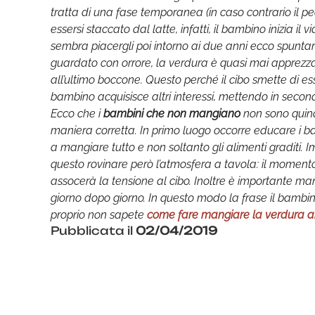
tratta di una fase temporanea (in caso contrario il pe
essersi staccato dal latte, infatti, il bambino inizia il v
sembra piacergli poi intorno ai due anni ecco spuntar
guardato con orrore, la verdura è quasi mai apprezza
all’ultimo boccone. Questo perché il cibo smette di es
bambino acquisisce altri interessi, mettendo in secon
Ecco che i
bambini che non mangiano
non sono quindi
maniera corretta. In primo luogo occorre educare i b
a mangiare tutto e non soltanto gli alimenti graditi.
questo rovinare però l’atmosfera a tavola: il moment
assocerà la tensione al cibo. Inoltre è importante mang
giorno dopo giorno. In questo modo la frase il bambi
proprio non sapete
come fare mangiare la verdura a
Pubblicata il
02/04/2019