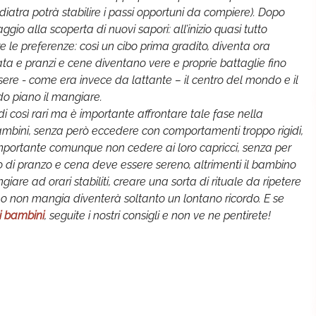
diatra potrà stabilire i passi opportuni da compiere). Dopo
iaggio alla scoperta di nuovi sapori: all’inizio quasi tutto
e le preferenze: così un cibo prima gradito, diventa ora
ta e pranzi e cene diventano vere e proprie battaglie fino
sere - come era invece da lattante – il centro del mondo e il
do piano il mangiare.
 così rari ma è importante affrontare tale fase nella
ambini, senza però eccedere con comportamenti troppo rigidi,
 Importante comunque non cedere ai loro capricci, senza per
o di pranzo e cena deve essere sereno, altrimenti il bambino
iare ad orari stabiliti, creare una sorta di rituale da ripetere
no non mangia diventerà soltanto un lontano ricordo. E se
i bambini
, seguite i nostri consigli e non ve ne pentirete!